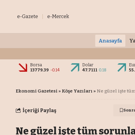
e-Gazete
e-Mercek
Anasayfa
Ya
Borsa
Dolar
Eu
13779.39
-0.14
47.7111
0.18
55
Ekonomi Gazetesi
»
Köşe Yazıları
»
Ne güzel işte tü
İçeriği Paylaş
Sonr
Ne güzel işte tüm sorunl