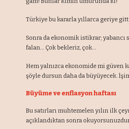
gam! Bunlar kimin umurunda ki!
Türkiye bu kararla yıllarca geriye git
Sonra da ekonomik istikrar; yabancı 
falan… Çok bekleriz, çok…
Hem yalnızca ekonomide mi güven ka
şöyle dursun daha da büyüyecek. İşim
Büyüme ve enflasyon haftası
Bu satırları muhtemelen yılın ilk çey
açıklandıktan sonra okuyorsunuzdur