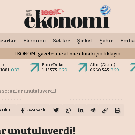
zarlar
Ekonomi
Sektör
Şirket
Şehir
Emtia
EKONOMİ gazetesine abone olmak için tıklayın
ro
Euro/Dolar
Altın (Gram)
.1881
0.32
1.15575
0.29
6660.545
2.59
m sorunlar unutuluverdi!
a Oku
Facebook
ar unutuluverdi!