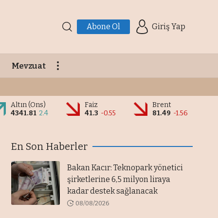
Abone Ol
Giriş Yap
Mevzuat
Altın (Ons)
Faiz
Brent
4341.81
2.4
41.3
-0.55
81.49
-1.56
En Son Haberler
Bakan Kacır: Teknopark yönetici
şirketlerine 6,5 milyon liraya
kadar destek sağlanacak
08/08/2026