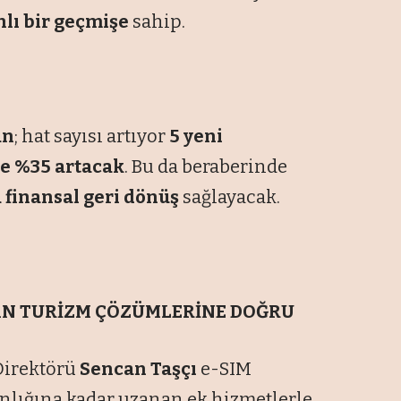
nlı bir geçmişe
sahip.
an
; hat sayısı artıyor
5 yeni
e %35 artacak
. Bu da beraberinde
 finansal geri dönüş
sağlayacak.
N TURİZM ÇÖZÜMLERİNE DOĞRU
Direktörü
Sencan Taşçı
e-SIM
lığına kadar uzanan ek hizmetlerle