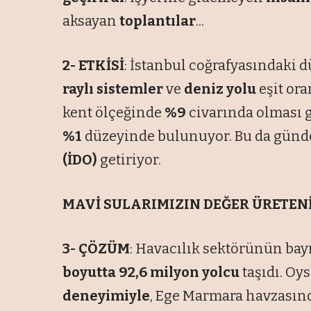
aksayan
toplantılar
...
2- ETKİSİ
: İstanbul coğrafyasındaki 
raylı sistemler
ve
deniz yolu
eşit ora
kent ölçeğinde
%9
civarında olması 
%1
düzeyinde bulunuyor. Bu da gün
(İDO)
getiriyor.
MAVİ SULARIMIZIN DEĞER ÜRETEN
3- ÇÖZÜM
: Havacılık sektörünün bayr
boyutta 92,6 milyon yolcu
taşıdı. Oy
deneyimiyle
, Ege Marmara havzasınd