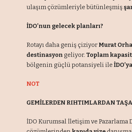
ulaşım çözümleriyle bütünleşmiş
şa
İDO’nun gelecek planları?
Rotayı daha geniş çiziyor
Murat Orh
destinasyon
geliyor.
Toplam kapasit
bölgenin güçlü potansiyeli ile
İDO’ya
NOT
GEMİLERDEN RIHTIMLARDAN TAŞA
İDO Kurumsal İletişim ve Pazarlama 
çözümlerinden
kapıda vize
danışman