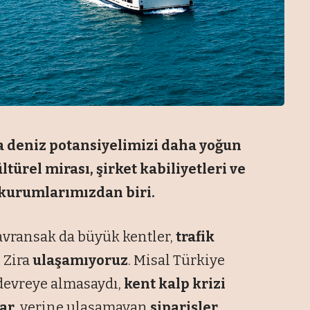
ada deniz potansiyelimizi daha yoğun
ltürel mirası, şirket kabiliyetleri ve
 kurumlarımızdan biri.
davransak da büyük kentler,
trafik
. Zira
ulaşamıyoruz
. Misal Türkiye
 devreye almasaydı,
kent kalp krizi
ar
, yerine ulaşamayan
siparişler
,