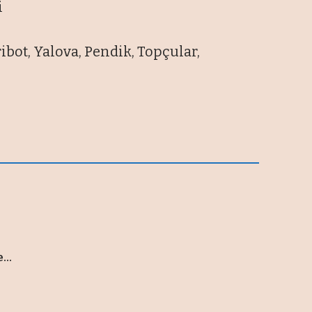
i
eribot, Yalova, Pendik, Topçular,
..