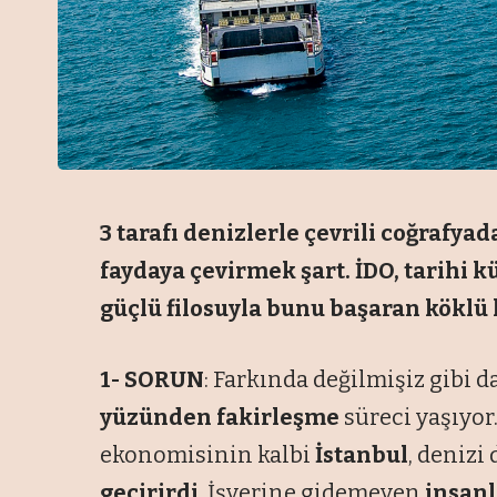
3 tarafı denizlerle çevrili coğrafy
faydaya çevirmek şart. İDO, tarihi kü
güçlü filosuyla bunu başaran köklü
1- SORUN
: Farkında değilmişiz gibi 
yüzünden fakirleşme
süreci yaşıyor
ekonomisinin kalbi
İstanbul
, denizi
geçirirdi
. İşyerine gidemeyen
insanl