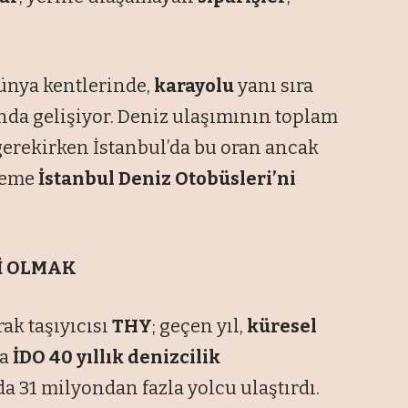
dünya kentlerinde,
karayolu
yanı sıra
nda gelişiyor. Deniz ulaşımının toplam
gerekirken İstanbul’da bu oran ancak
deme
İstanbul Deniz Otobüsleri’ni
İ OLMAK
ak taşıyıcısı
THY
; geçen yıl,
küresel
sa
İDO 40 yıllık denizcilik
a 31 milyondan fazla yolcu ulaştırdı.