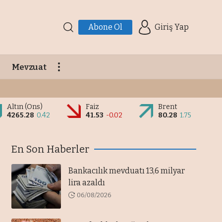
Abone Ol
Giriş Yap
Mevzuat
Altın (Ons)
Faiz
Brent
4265.28
0.42
41.53
-0.02
80.28
1.75
En Son Haberler
Bankacılık mevduatı 13,6 milyar
lira azaldı
06/08/2026