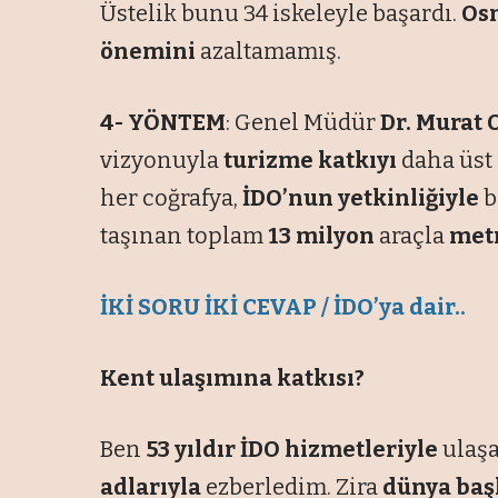
Üstelik bunu 34 iskeleyle başardı.
Os
önemini
azaltamamış.
4- YÖNTEM
: Genel Müdür
Dr. Murat
vizyonuyla
turizme katkıyı
daha üst 
her coğrafya,
İDO’nun yetkinliğiyle
b
taşınan toplam
13 milyon
araçla
metr
İKİ SORU İKİ CEVAP / İDO’ya dair..
Kent ulaşımına katkısı?
Ben
53 yıldır İDO hizmetleriyle
ulaşa
adlarıyla
ezberledim. Zira
dünya baş