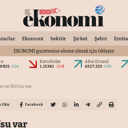
zarlar
Ekonomi
Sektör
Şirket
Şehir
Emtia
EKONOMİ gazetesine abone olmak için tıklayın
ro
Euro/Dolar
Altın (Gram)
.0425
0.06
1.15381
-0.14
6527.323
0.48
i ve İDO’su var
a Oku
Facebook
’su var