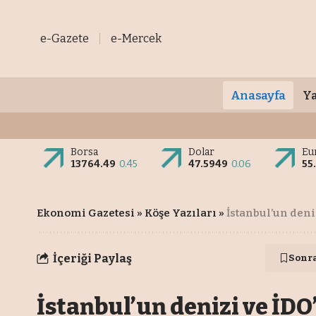
e-Gazete
e-Mercek
Anasayfa
Ya
Borsa
Dolar
Eu
13764.49
0.45
47.5949
0.06
55
Ekonomi Gazetesi
»
Köşe Yazıları
»
İstanbul’un deniz
İçeriği Paylaş
Sonr
İstanbul’un denizi ve İDO