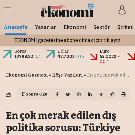
Anasayfa
Yazarlar
Ekonomi
Sektör
Şirket
EKONOMİ gazetesine abone olmak için tıklayın
Borsa
Dolar
Euro
13798.82
0.7
47.7002
0.16
55.0022
-
0.02
Ekonomi Gazetesi
»
Köşe Yazıları
»
En çok merak edilen dış politika sorusu: Türkiye Avrupa gücü mü, Orta Doğu aktörü mü?
Sonra Oku
En çok merak edilen dış
politika sorusu: Türkiye