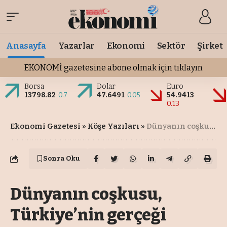
Anasayfa
Yazarlar
Ekonomi
Sektör
Şirket
EKONOMİ gazetesine abone olmak için tıklayın
Borsa
Dolar
Euro
13798.82
0.7
47.6491
0.05
54.9413
-
0.13
Ekonomi Gazetesi
»
Köşe Yazıları
»
Dünyanın coşkusu, Türkiye’nin gerçeği
Sonra Oku
Dünyanın coşkusu,
Türkiye’nin gerçeği