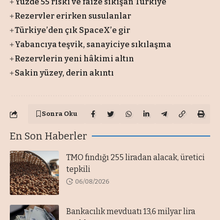
Yüzde 55 riski ve faize sıkışan Türkiye
Rezervler erirken susulanlar
Türkiye’den çık SpaceX’e gir
Yabancıya teşvik, sanayiciye sıkılaşma
Rezervlerin yeni hâkimi altın
Sakin yüzey, derin akıntı
Sonra Oku
En Son Haberler
TMO fındığı 255 liradan alacak, üretici
tepkili
06/08/2026
Bankacılık mevduatı 13,6 milyar lira