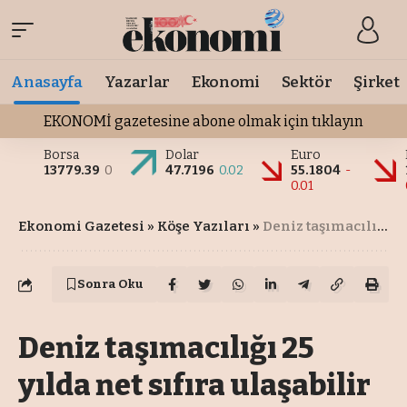
Anasayfa
Yazarlar
Ekonomi
Sektör
Şirket
EKONOMİ gazetesine abone olmak için tıklayın
Borsa
Dolar
Euro
13779.39
0
47.7196
0.02
55.1804
-
0.01
Ekonomi Gazetesi
»
Köşe Yazıları
»
Deniz taşımacılığı 25 yılda net sıfıra ulaşabilir
Sonra Oku
Deniz taşımacılığı 25
yılda net sıfıra ulaşabilir