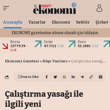
Anasayfa
Yazarlar
Ekonomi
Sektör
Şirket
EKONOMİ gazetesine abone olmak için tıklayın
Borsa
Dolar
Euro
13779.39
-
47.7111
0.18
55.1881
0.32
0.14
Ekonomi Gazetesi
»
Köşe Yazıları
»
Çalıştırma yasağı ile ilgili yeni yükümlülüklere dikkat!
Sonra Oku
Çalıştırma yasağı ile
ilgili yeni