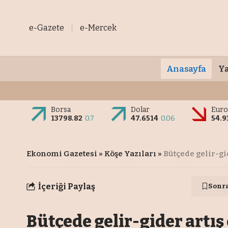
e-Gazete
e-Mercek
Anasayfa
Ya
Borsa
Dolar
Eur
13798.82
0.7
47.6514
0.06
54.9
Ekonomi Gazetesi
»
Köşe Yazıları
»
Bütçede gelir-g
İçeriği Paylaş
Sonr
Bütçede gelir-gider art