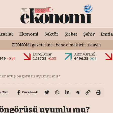
zarlar
Ekonomi
Sektör
Şirket
Şehir
Emtia
EKONOMİ gazetesine abone olmak için tıklayın
o
Euro/Dolar
Altın (Gram)
349
-0.14
1.15208
-0.03
6496.25
0.06
ider artış öngörüsü uyumlu mu?
a Oku
Facebook
ış öngörüsü uyumlu mu?