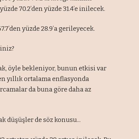
yüzde 70.2’den yüzde 31.4’e inilecek.
7.7’den yüzde 28.9’a gerileyecek.
iniz?
k, öyle bekleniyor, bunun etkisi var
nen yıllık ortalama enflasyonda
arcamalar da buna göre daha az
 düşüşler de söz konusu...