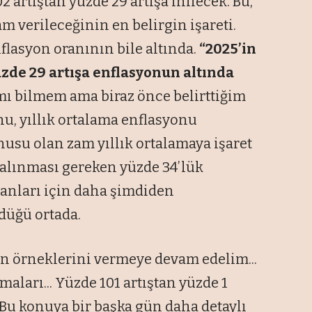
2 artıştan yüzde 29 artışa inilecek. Bu,
m verileceğinin en belirgin işareti.
enflasyon oranının bile altında.
“2025’in
üzde 29 artışa enflasyonun altında
 mı bilmem ama biraz önce belirttiğim
onu, yıllık ortalama enflasyonu
onusu olan zam yıllık ortalamaya işaret
 alınması gereken yüzde 34’lük
şanları için daha şimdiden
düğü ortada.
n örneklerini vermeye devam edelim...
aları... Yüzde 101 artıştan yüzde 1
. Bu konuya bir başka gün daha detaylı