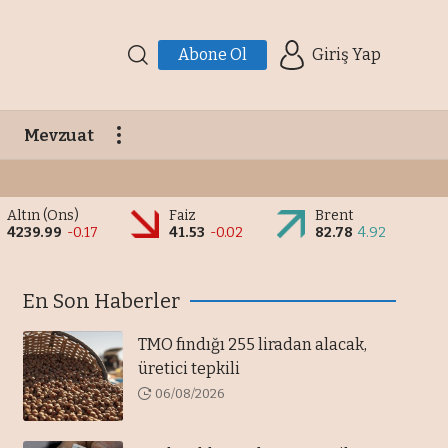
Abone Ol
Giriş Yap
Mevzuat
Altın (Ons)
Faiz
Brent
4239.99
-0.17
41.53
-0.02
82.78
4.92
En Son Haberler
TMO fındığı 255 liradan alacak,
üretici tepkili
06/08/2026