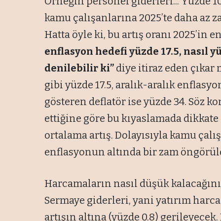
Örneğin personel giderleri... Yüzde 10
kamu çalışanlarına 2025’te daha az za
Hatta öyle ki, bu artış oranı 2025’in 
enflasyon hedefi yüzde 17.5, nasıl y
denilebilir ki”
diye itiraz eden çıkar
gibi yüzde 17.5, aralık-aralık enflasy
gösteren deflatör ise yüzde 34. Söz k
ettiğine göre bu kıyaslamada dikkate
ortalama artış. Dolayısıyla kamu çalı
enflasyonun altında bir zam öngörül
Harcamaların nasıl düşük kalacağını
Sermaye giderleri, yani yatırım harcam
artışın altına (yüzde 0.8) gerileyecek