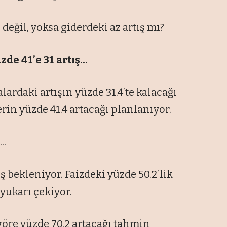
 değil, yoksa giderdeki az artış mı?
zde 41’e 31 artış...
rdaki artışın yüzde 31.4’te kalacağı
rin yüzde 41.4 artacağı planlanıyor.
..
ş bekleniyor. Faizdeki yüzde 50.2’lik
 yukarı çekiyor.
göre yüzde 70.2 artacağı tahmin