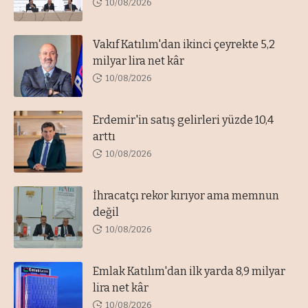
10/08/2026
Vakıf Katılım'dan ikinci çeyrekte 5,2
milyar lira net kâr
10/08/2026
Erdemir'in satış gelirleri yüzde 10,4
arttı
10/08/2026
İhracatçı rekor kırıyor ama memnun
değil
10/08/2026
Emlak Katılım'dan ilk yarda 8,9 milyar
lira net kâr
10/08/2026