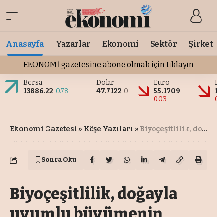
Anasayfa
Yazarlar
Ekonomi
Sektör
Şirket
EKONOMİ gazetesine abone olmak için tıklayın
Borsa
Dolar
Euro
13886.22
0.78
47.7122
0
55.1709
-
0.03
Ekonomi Gazetesi
»
Köşe Yazıları
»
Biyoçeşitlilik, doğayla uyumlu büyümenin temel taşı
Sonra Oku
Biyoçeşitlilik, doğayla
uyumlu büyümenin