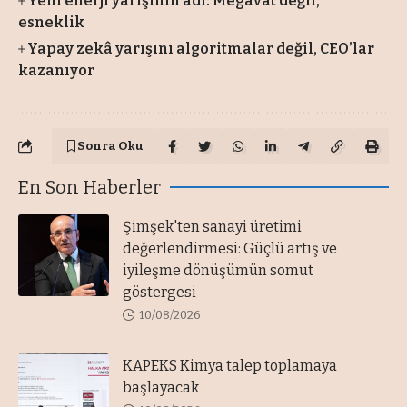
Yeni enerji yarışının adı: Megavat değil,
esneklik
Yapay zekâ yarışını algoritmalar değil, CEO’lar
kazanıyor
Sonra Oku
En Son Haberler
Şimşek'ten sanayi üretimi
değerlendirmesi: Güçlü artış ve
iyileşme dönüşümün somut
göstergesi
10/08/2026
KAPEKS Kimya talep toplamaya
başlayacak