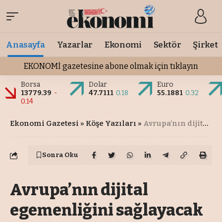
Anasayfa
Yazarlar
Ekonomi
Sektör
Şirket
EKONOMİ gazetesine abone olmak için tıklayın
Borsa
Dolar
Euro
13779.39
-
47.7111
0.18
55.1881
0.32
0.14
Ekonomi Gazetesi
»
Köşe Yazıları
»
Avrupa’nın dijital egemenliğini sağlayacak
Sonra Oku
Avrupa’nın dijital
egemenliğini sağlayacak