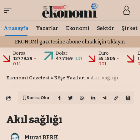
Anasayfa
Yazarlar
Ekonomi
Sektör
Şirket
EKONOMİ gazetesine abone olmak için tıklayın
Borsa
Dolar
Euro
E
13779.39
-
47.7169
0.01
55.1805
-
1
0.14
0.01
0
Ekonomi Gazetesi
»
Köşe Yazıları
»
Akıl sağlığı
Sonra Oku
Akıl sağlığı
Murat BERK