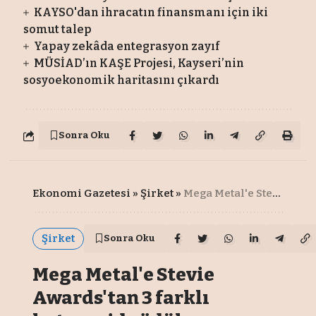
KAYSO'dan ihracatın finansmanı için iki
somut talep
Yapay zekâda entegrasyon zayıf
MÜSİAD’ın KAŞE Projesi, Kayseri’nin
sosyoekonomik haritasını çıkardı
Sonra Oku
Ekonomi Gazetesi
»
Şirket
»
Mega Metal'e Stevie Awards'tan 3 farklı kategoride ödül
Şirket
Sonra Oku
Mega Metal'e Stevie
Awards'tan 3 farklı