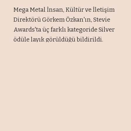
Mega Metal İnsan, Kültür ve İletişim
Direktörü Görkem Özkan'ın, Stevie
Awards'ta üç farklı kategoride Silver
ödüle layık görüldüğü bildirildi.
Şirketten yapılan açıklamaya göre,
Özkan, uluslararası prestije sahip
Stevie Awards'ta "Yılın İnsan
Kaynakları Etkileyicisi", "Yılın
Kültür Dönüşüm Lideri" ve "Yılın
İnsan Kaynakları Yöneticisi" olmak
üzere 3 farklı kategoride Silver ödül
kazandı.