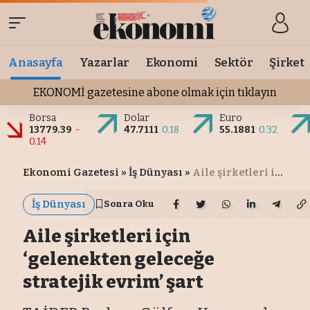
Anasayfa
Yazarlar
Ekonomi
Sektör
Şirket
EKONOMİ gazetesine abone olmak için tıklayın
Borsa
Dolar
Euro
13779.39
-
47.7111
0.18
55.1881
0.32
0.14
Ekonomi Gazetesi
»
İş Dünyası
»
Aile şirketleri için ‘gelenekten geleceğe stratejik evrim’ şart
İş Dünyası
Sonra Oku
Aile şirketleri için
‘gelenekten geleceğe
stratejik evrim’ şart