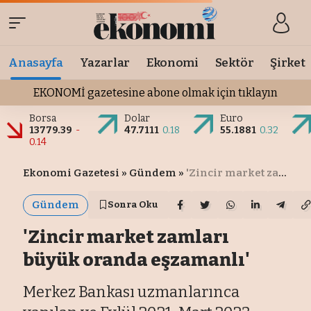
Anasayfa
Yazarlar
Ekonomi
Sektör
Şirket
EKONOMİ gazetesine abone olmak için tıklayın
Borsa
Dolar
Euro
13779.39
-
47.7111
0.18
55.1881
0.32
0.14
Ekonomi Gazetesi
»
Gündem
»
'Zincir market zamları büyük oranda eşzamanlı'
Gündem
Sonra Oku
'Zincir market zamları
büyük oranda eşzamanlı'
Merkez Bankası uzmanlarınca