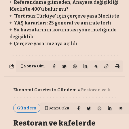
Referanduma gitmeden, Anayasa değişikliği
Meclis’te 400’ü bulur mu?
'Terörsüz Türkiye' için çerçeve yasa Meclis’te
YAŞ kararları: 25 general ve amirale terfi
Su havzalarının korunması yönetmeliğinde
değişiklik
Çerçeve yasa imzaya açıldı
Sonra Oku
Ekonomi Gazetesi
»
Gündem
»
Restoran ve kafelerde sürpriz fiyatlara son veren karar!
Gündem
Sonra Oku
Restoran ve kafelerde