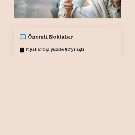
Önemli Noktalar
Fiyat artışı yüzde 92’yi aştı
Fahiş fiyat artışı önlenecek
“Liste ile kasa fiyatı farklı olmamalı”
Ticaret Bakanlığı tarafından Fiyat
Etiketi Yönetmeliğinde yapılan
değişiklikle restoran ve kafelerde
yeni bir dönem başladı. Resmi