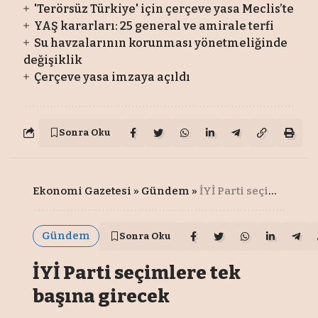
'Terörsüz Türkiye' için çerçeve yasa Meclis’te
YAŞ kararları: 25 general ve amirale terfi
Su havzalarının korunması yönetmeliğinde
değişiklik
Çerçeve yasa imzaya açıldı
Sonra Oku
Ekonomi Gazetesi
»
Gündem
»
İYİ Parti seçimlere tek başına girecek
Gündem
Sonra Oku
İYİ Parti seçimlere tek
başına girecek