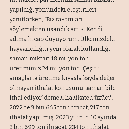
yapıldığı yönündeki eleştirileri
yanıtlarken, “Biz rakamları
söylemekten usandık artık. Kendi
adıma hicap duyuyorum. Ülkemizdeki
hayvancılığın yem olarak kullandığı
saman miktarı 18 milyon ton,
üretimimiz 24 milyon ton. Çeşitli
amaçlarla üretime kıyasla kayda değer
olmayan ithalat konusunu ‘saman bile
ithal ediyor’ demek, hakikaten üzücü.
2022’de 3 bin 665 ton ihracat, 217 ton
ithalat yapılmış. 2023 yılının 10 ayında
3 bin 699 ton ihracat, 234 ton ithalat