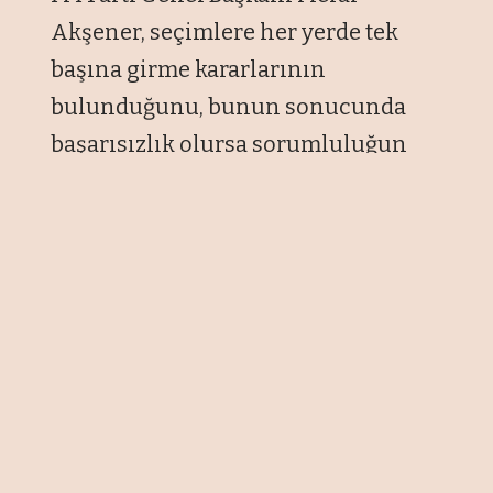
Akşener, seçimlere her yerde tek
başına girme kararlarının
bulunduğunu, bunun sonucunda
başarısızlık olursa sorumluluğun
gereğini yerine getireceğini söyledi.
Akşener, Uşak Teşkilat Buluşması ve
Aday Tanıtımı Toplantısı’nda yaptığı
konuşmada İstanbul ve Ankara
büyükşehir belediye başkanlığı
seçimlerinin İYİ Parti işbirliğiyle
kazanıldığını, o dönemdeki
amaçlarının 2023 seçimlerini
kazanmak olduğunu anlattı. Bu