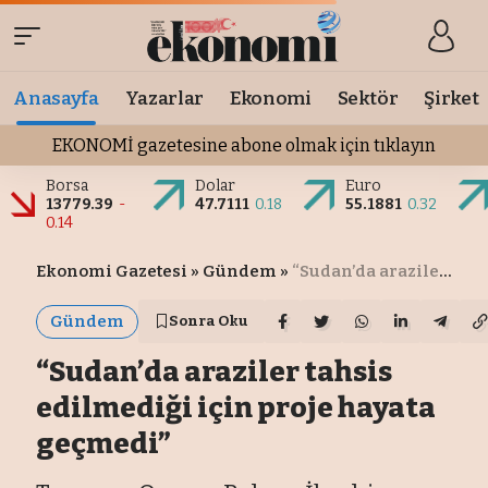
Anasayfa
Yazarlar
Ekonomi
Sektör
Şirket
EKONOMİ gazetesine abone olmak için tıklayın
Borsa
Dolar
Euro
13779.39
-
47.7111
0.18
55.1881
0.32
0.14
Ekonomi Gazetesi
»
Gündem
»
“Sudan’da araziler tahsis edilmediği için proje hayata geçmedi”
Gündem
Sonra Oku
“Sudan’da araziler tahsis
edilmediği için proje hayata
geçmedi”