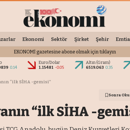
zarlar
Ekonomi
Sektör
Şirket
Şehir
Emtia
EKONOMİ gazetesine abone olmak için tıklayın
o
Euro/Dolar
Altın (Gram)
0839
0.14
1.15481
-0.05
6519.063
0.35
ın “ilk SİHA -gemisi”
Sonra Oku
nın “ilk SİHA -gemi
si TCG Anadolu, bugün Deniz Kuvvetleri Kom