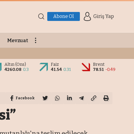
Abone Ol
Giriş Yap
Mevzuat
Altın (Ons)
Faiz
Brent
4260.08
0.3
41.54
0.31
78.51
-0.49
Facebook
si”
utanlığı'na teslim edilecek.