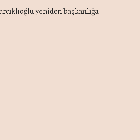
arcıklıoğlu yeniden başkanlığa
En Son Haberler
Canlı - Ekonomi Masası
06/08/2026
Savunma 10 milyar dolar
bandına oturdu
06/08/2026