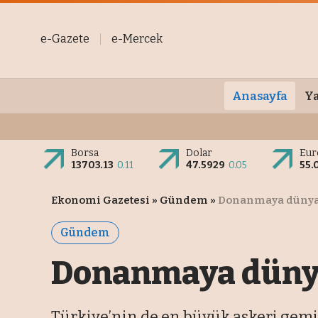
e-Gazete
e-Mercek
Anasayfa
Ya
Borsa
Dolar
Eur
13703.13
0.11
47.5929
0.05
55.
Ekonomi Gazetesi
»
Gündem
»
Donanmaya dünyan
Gündem
Donanmaya dünya
Türkiye’nin de en büyük askeri gemi