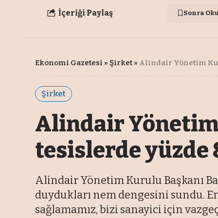
İçeriği Paylaş
Sonra Ok
Ekonomi Gazetesi
»
Şirket
»
Alindair Yönetim Kur
Şirket
Alindair Yönetim
tesislerde yüzde 
Alindair Yönetim Kurulu Başkanı Basr
duydukları nem dengesini sundu. En 
sağlamamız, bizi sanayici için vazgeçi