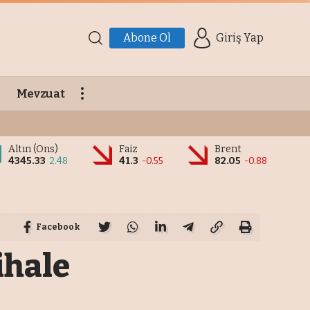
Abone Ol
Giriş Yap
Mevzuat
Altın (Ons)
Faiz
Brent
4345.33
2.48
41.3
-0.55
82.05
-0.88
Facebook
ihale