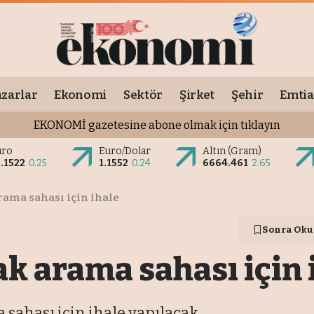
zarlar
Ekonomi
Sektör
Şirket
Şehir
Emtia
EKONOMİ gazetesine abone olmak için tıklayın
uro
Euro/Dolar
Altın (Gram)
.1522
0.25
1.1552
0.24
6664.461
2.65
rama sahası için ihale
Sonra Oku
k arama sahası için 
sahası için ihale yapılacak.