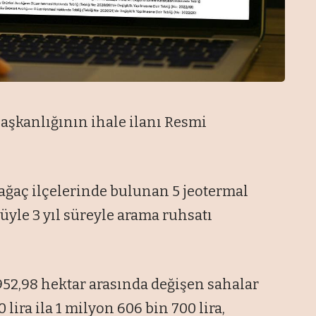
Başkanlığının ihale ilanı Resmi
ağaç ilçelerinde bulunan 5 jeotermal
üyle 3 yıl süreyle arama ruhsatı
 952,98 hektar arasında değişen sahalar
ira ila 1 milyon 606 bin 700 lira,