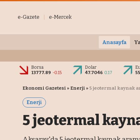
e-Gazete
e-Mercek
Anasayfa
Ya
Borsa
Dolar
E
13777.89
-0.15
47.7046
0.17
55
Ekonomi Gazetesi
»
Enerji
»
5 jeotermal kaynak a
Enerji
5 jeotermal kayna
Aksaray'da 5 jeotermal kaynak arama 