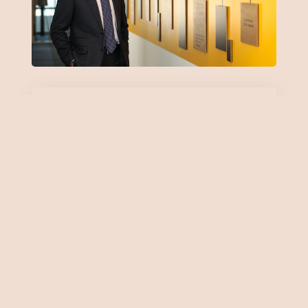
Önemli Noktalar
Gübre ve demir çelik yatırımlarımızı
büyüteceğiz
Yıldızlar Yatırım Holding Yönetim
Kurulu Üyesi Hakkı Yıldız, tüm
dünyada 2024’te küresel büyümenin
yavaşlayacağına yönelik bir gündem
olduğunu dile getirerek, büyümenin