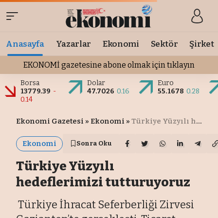
Anasayfa
Yazarlar
Ekonomi
Sektör
Şirket
EKONOMİ gazetesine abone olmak için tıklayın
Borsa
Dolar
Euro
13779.39
-
47.7026
0.16
55.1678
0.28
0.14
Ekonomi Gazetesi
»
Ekonomi
»
Türkiye Yüzyılı hedeflerimizi tutturuyoruz
Ekonomi
Sonra Oku
Türkiye Yüzyılı
hedeflerimizi tutturuyoruz
Türkiye İhracat Seferberliği Zirvesi