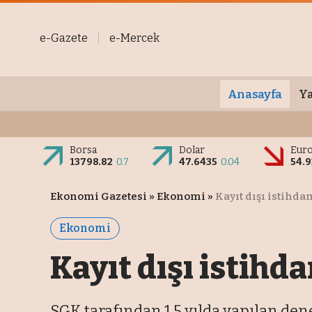
e-Gazete
e-Mercek
Anasayfa
Ya
Borsa
Dolar
Eur
13798.82
0.7
47.6435
0.04
54.
Ekonomi Gazetesi
»
Ekonomi
»
Kayıt dışı istihda
Ekonomi
Kayıt dışı istihda
SGK tarafından 1,5 yılda yapılan denet