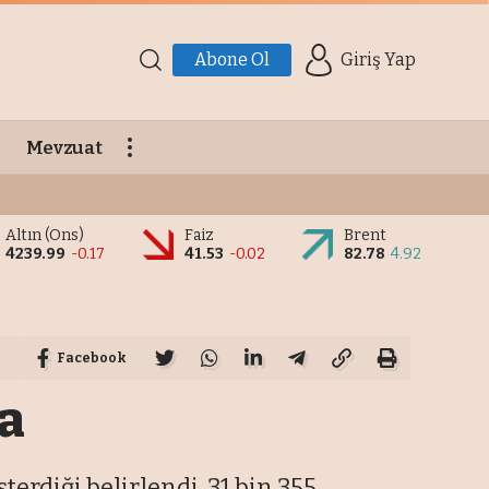
Abone Ol
Giriş Yap
Mevzuat
Altın (Ons)
Faiz
Brent
4239.99
-0.17
41.53
-0.02
82.78
4.92
Facebook
za
terdiği belirlendi. 31 bin 355