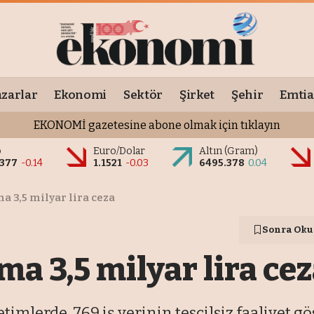
zarlar
Ekonomi
Sektör
Şirket
Şehir
Emtia
EKONOMİ gazetesine abone olmak için tıklayın
o
Euro/Dolar
Altın (Gram)
9377
-0.14
1.1521
-0.03
6495.378
0.04
ma 3,5 milyar lira ceza
Sonra Oku
ma 3,5 milyar lira ce
imlerde, 769 iş yerinin tescilsiz faaliyet gös