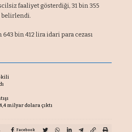
ilsiz faaliyet gösterdiği, 31 bin 355
 belirlendi.
n 643 bin 412 lira idari para cezası
pkili
dı
tışı
,4 milyar dolara çıktı
u
Facebook