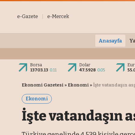
e-Gazete
e-Mercek
Anasayfa
Ya
Borsa
Dolar
Eu
13703.13
0.11
47.5928
0.05
55.
Ekonomi Gazetesi
»
Ekonomi
»
İşte vatandaşın as
Ekonomi
İşte vatandaşın a
Türkiye genelinde 4.539 kişiyle gerç