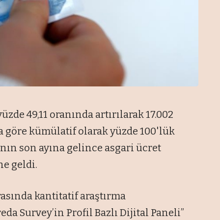
yüzde 49,11 oranında artırılarak 17.002
ıla göre kümülatif olarak yüzde 100'lük
lının son ayına gelince asgari ücret
e geldi.
rasında kantitatif araştırma
a Survey’in Profil Bazlı Dijital Paneli”