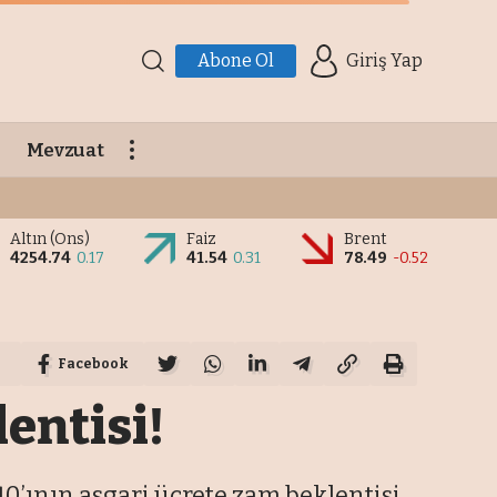
Abone Ol
Giriş Yap
Mevzuat
Altın (Ons)
Faiz
Brent
4254.74
0.17
41.54
0.31
78.49
-0.52
Facebook
entisi!
40’ının asgari ücrete zam beklentisi