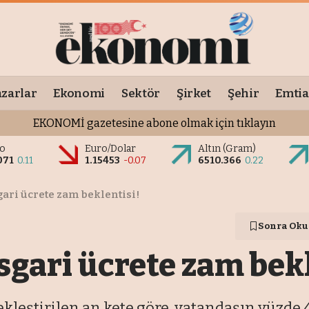
zarlar
Ekonomi
Sektör
Şirket
Şehir
Emtia
EKONOMİ gazetesine abone olmak için tıklayın
ro
Euro/Dolar
Altın (Gram)
071
0.11
1.15453
-0.07
6510.366
0.22
gari ücrete zam beklentisi!
Sonra Oku
sgari ücrete zam bekl
ekleştirilen an kete göre, vatandaşın yüzde 