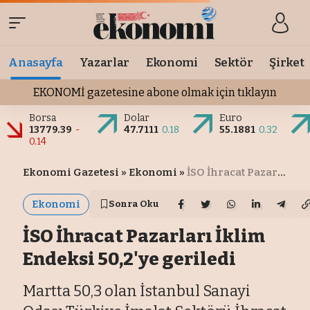
Anasayfa
Yazarlar
Ekonomi
Sektör
Şirket
EKONOMİ gazetesine abone olmak için tıklayın
Borsa
Dolar
Euro
13779.39
-
47.7111
0.18
55.1881
0.32
0.14
Ekonomi Gazetesi
»
Ekonomi
»
İSO İhracat Pazarları İklim Endeksi 50,2'ye geriledi
Ekonomi
Sonra Oku
İSO İhracat Pazarları İklim
Endeksi 50,2'ye geriledi
Martta 50,3 olan İstanbul Sanayi