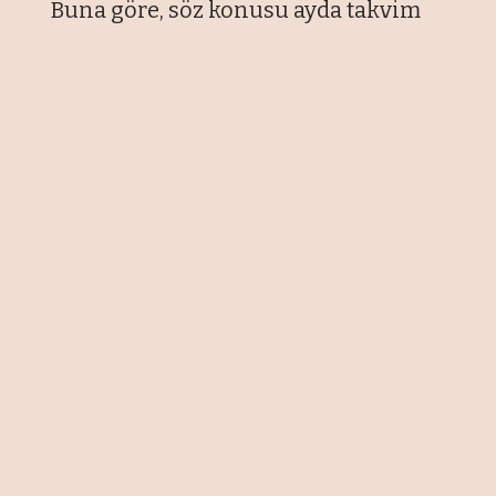
Buna göre, söz konusu ayda takvim
etkisinden arındırılmış sanayi
üretimi, geçen yılın aynı ayına
kıyasla, yüzde 1,1 azalış kaydetti.
Sanayinin alt sektörleri
incelendiğinde, martta madencilik
ve taş ocakçılığı sektörü endeksi
geçen yılın aynı ayına göre yüzde
5,6, imalat sanayi sektörü endeksi
yüzde 1,3 azalırken, elektrik, gaz,
buhar ve iklimlendirme üretimi ve
dağıtımı sektörü endeksi yüzde 5,8
arttı.