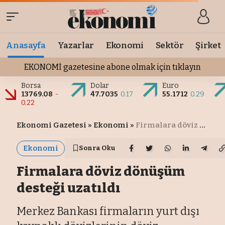
Anasayfa
Yazarlar
Ekonomi
Sektör
Şirket
EKONOMİ gazetesine abone olmak için tıklayın
Borsa
Dolar
Euro
13769.08
-
47.7035
0.17
55.1712
0.29
0.22
Ekonomi Gazetesi
»
Ekonomi
»
Firmalara döviz dönüşüm desteği uzatıldı
Ekonomi
Sonra Oku
Firmalara döviz dönüşüm
desteği uzatıldı
Merkez Bankası firmaların yurt dışı