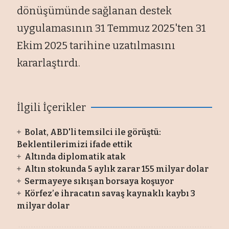
d
önü
ş
ümünde sa
ğlanan destek
uygulamasının 31 Temmuz 2025'ten 31
Ekim 2025 tarihine uzatılmasını
kararlaştırdı.
İlgili İçerikler
Bolat, ABD'li temsilci ile görüştü:
Beklentilerimizi ifade ettik
Altında diplomatik atak
Altın stokunda 5 aylık zarar 155 milyar dolar
Sermayeye sıkışan borsaya koşuyor
Körfez’e ihracatın savaş kaynaklı kaybı 3
milyar dolar