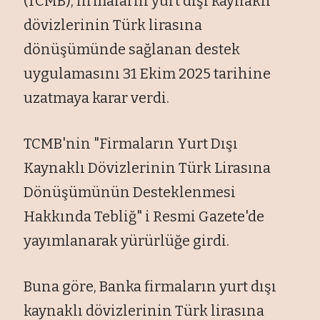
(TCMB), firmaların yurt dışı kaynaklı
d
övizlerinin Türk liras
ına
d
önü
ş
ümünde sa
ğlanan destek
uygulamasını 31 Ekim 2025 tarihine
uzatmaya karar verdi.
TCMB'nin "Firmaların Yurt Dışı
Kaynaklı D
övizlerinin Türk Liras
ına
D
önü
ş
ümünün Desteklenmesi
Hakk
ında Tebliğ" i Resmi Gazete'de
yayımlanarak y
ürürlü
ğe girdi.
Buna g
öre, Banka firmalar
ın yurt dışı
kaynaklı d
övizlerinin Türk liras
ına