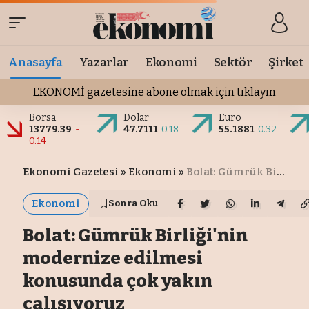
Anasayfa
Yazarlar
Ekonomi
Sektör
Şirket
EKONOMİ gazetesine abone olmak için tıklayın
Borsa
Dolar
Euro
13779.39
-
47.7111
0.18
55.1881
0.32
0.14
Ekonomi Gazetesi
»
Ekonomi
»
Bolat: Gümrük Birliği'nin modernize edilmesi konusunda çok yakın çalışıyoruz
Ekonomi
Sonra Oku
Bolat: Gümrük Birliği'nin
modernize edilmesi
konusunda çok yakın
çalışıyoruz