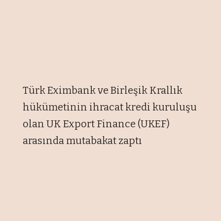
Türk Eximbank ve Birleşik Krallık
hükümetinin ihracat kredi kuruluşu
olan UK Export Finance (UKEF)
arasında mutabakat zaptı
imzalandığı bildirildi.
Mutabakat zaptıyla, Birleşik Krallık
ve Türkiye'den yapılacak ihracatı