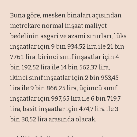
Buna g
öre, mesken binalar
ı a
ç
ısından
metrekare normal inşaat maliyet
bedelinin asgari ve azami sınırları, l
üks
in
şaatlar i
çin 9 bin 934,52 lira ile 21 bin
776,1 lira, birinci s
ınıf inşaatlar i
çin 4
bin 192,52 lira ile 14 bin 562,37 lira,
ikinci s
ınıf inşaatlar i
çin 2 bin 953,45
lira ile 9 bin 866,25 lira, üçüncü s
ınıf
inşaatlar i
çin 997,65 lira ile 6 bin 719,7
lira, basit in
şaatlar i
çin 474,7 lira ile 3
bin 30,52 lira aras
ında olacak.