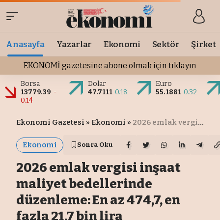
Anasayfa
Yazarlar
Ekonomi
Sektör
Şirket
EKONOMİ gazetesine abone olmak için tıklayın
Borsa
Dolar
Euro
13779.39
-
47.7111
0.18
55.1881
0.32
0.14
Ekonomi Gazetesi
»
Ekonomi
»
2026 emlak vergisi inşaat maliyet bedellerinde düzenleme: En az 474,7, en fazla 21,7 bin lira
Ekonomi
Sonra Oku
2026 emlak vergisi inşaat
maliyet bedellerinde
düzenleme: En az 474,7, en
fazla 21,7 bin lira