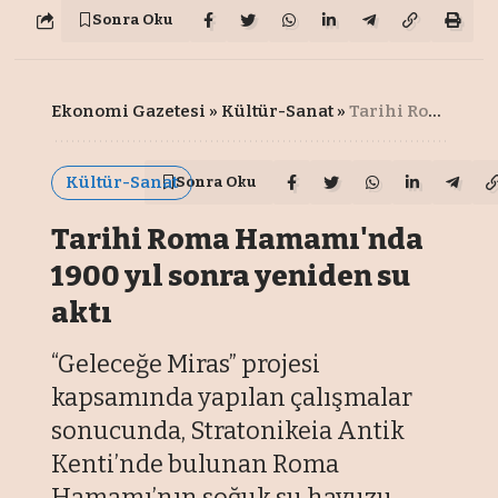
Sonra Oku
Ekonomi Gazetesi
»
Kültür-Sanat
»
Tarihi Roma Hamamı'nda 1900 yıl sonra yeniden su aktı
Kültür-Sanat
Sonra Oku
Tarihi Roma Hamamı'nda
1900 yıl sonra yeniden su
aktı
“Geleceğe Miras” projesi
kapsamında yapılan çalışmalar
sonucunda, Stratonikeia Antik
Kenti’nde bulunan Roma
Hamamı’nın soğuk su havuzu