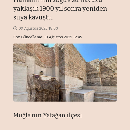
yaklaşık 1900 yıl sonra yeniden
suya kavuştu.
09 Ağustos 2025 18:00
Son Güncelleme: 13 Ağustos 2025 12:45
Muğla’nın Yatağan il
çesi
s
ınırlarında yer alan, Antik
Ça
ğ’ın