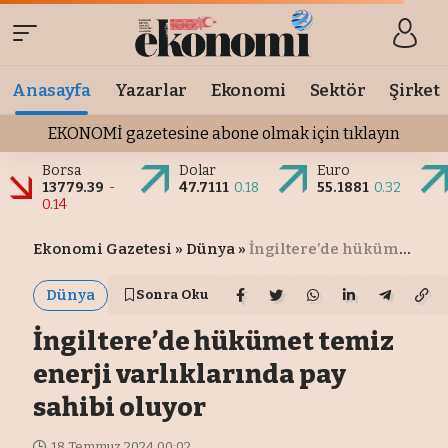
Anasayfa
Yazarlar
Ekonomi
Sektör
Şirket
EKONOMİ gazetesine abone olmak için tıklayın
Borsa
Dolar
Euro
13779.39
-
47.7111
0.18
55.1881
0.32
0.14
Ekonomi Gazetesi
»
Dünya
»
İngiltere’de hükümet temiz enerji varlıklarında pay sahibi oluyor
Dünya
Sonra Oku
İngiltere’de hükümet temiz
enerji varlıklarında pay
sahibi oluyor
18 Temmuz 2024 00:02