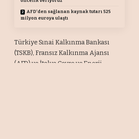
öncelik veriyoruz"
AFD'den sağlanan kaynak tutarı 525
milyon euroya ulaştı
Türkiye Sınai Kalkınma Bankası
(TSKB), Fransız Kalkınma Ajansı
(AFD) ve İtalya Çevre ve Enerji
Güvenliği Bakanlığı adına İtalyan
İklim Fonu Yönetiminden Sorumlu
İtalyan Kamu Kalkınma Bankası
(CDP) ile depremden etkilenen
firmaların yeşil yatırımlarını
destekleye yönelik yeni kredi
anlaşması imzaladı.