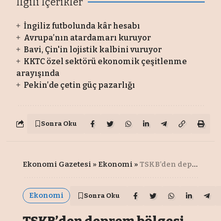
İlgili İçerikler
İngiliz futbolunda kâr hesabı
Avrupa’nın atardamarı kuruyor
Bavi, Çin'in lojistik kalbini vuruyor
KKTC özel sektörü ekonomik çeşitlenme
arayışında
Pekin’de çetin güç pazarlığı
Sonra Oku
Ekonomi Gazetesi
»
Ekonomi
»
TSKB’den deprem bölgesi için yeni kredi anlaşması
Ekonomi
Sonra Oku