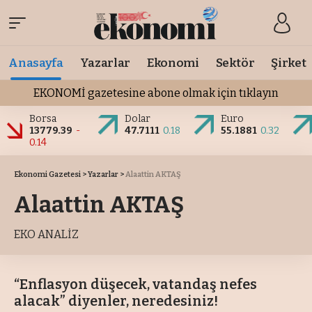
Anasayfa
Yazarlar
Ekonomi
Sektör
Şirket
EKONOMİ gazetesine abone olmak için tıklayın
Borsa
Dolar
Euro
13779.39
-
47.7111
0.18
55.1881
0.32
0.14
Ekonomi Gazetesi
>
Yazarlar
>
Alaattin AKTAŞ
Alaattin AKTAŞ
EKO ANALİZ
“Enflasyon düşecek, vatandaş nefes
alacak” diyenler, neredesiniz!