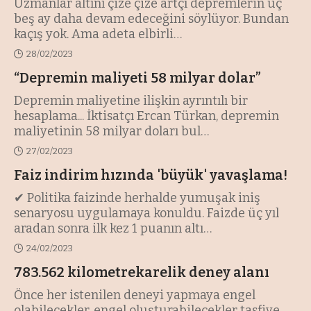
Uzmanlar altını çize çize artçı depremlerin üç
beş ay daha devam edeceğini söylüyor. Bundan
kaçış yok. Ama adeta elbirli
…
28/02/2023
“Depremin maliyeti 58 milyar dolar”
Depremin maliyetine ilişkin ayrıntılı bir
hesaplama... İktisatçı Ercan Türkan, depremin
maliyetinin 58 milyar doları bul
…
27/02/2023
Faiz indirim hızında 'büyük' yavaşlama!
✔ Politika faizinde herhalde yumuşak iniş
senaryosu uygulamaya konuldu. Faizde üç yıl
aradan sonra ilk kez 1 puanın altı
…
24/02/2023
783.562 kilometrekarelik deney alanı
Önce her istenilen deneyi yapmaya engel
olabilecekler, engel oluşturabilecekler tasfiye