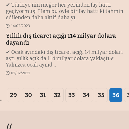
✔ Türkiye'nin meğer her yerinden fay hattı
geçiyormuş! Hem bu öyle bir fay hattı ki tahmin
edilenden daha aktif, daha yı
…
14/02/2023
Yıllık dış ticaret açığı 114 milyar dolara
dayandı
✔ Ocak ayındaki dış ticaret açığı 14 milyar doları
aştı, yıllık açık da 114 milyar dolara yaklaştı.✔
Yalnızca ocak ayınd
…
03/02/2023
29
30
31
32
33
34
35
36
..
//