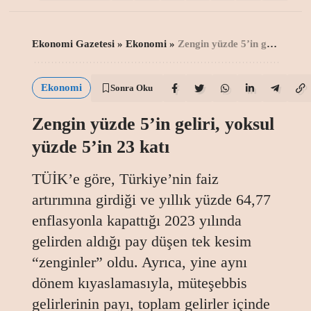
Ekonomi Gazetesi
»
Ekonomi
»
Zengin yüzde 5’in geliri, yoksul yüzde 5’in 23 katı
Ekonomi
Sonra Oku
Zengin yüzde 5’in geliri, yoksul
yüzde 5’in 23 katı
TÜİK’e göre, Türkiye’nin faiz
artırımına girdiği ve yıllık yüzde 64,77
enflasyonla kapattığı 2023 yılında
gelirden aldığı pay düşen tek kesim
“zenginler” oldu. Ayrıca, yine aynı
dönem kıyaslamasıyla, müteşebbis
gelirlerinin payı, toplam gelirler içinde