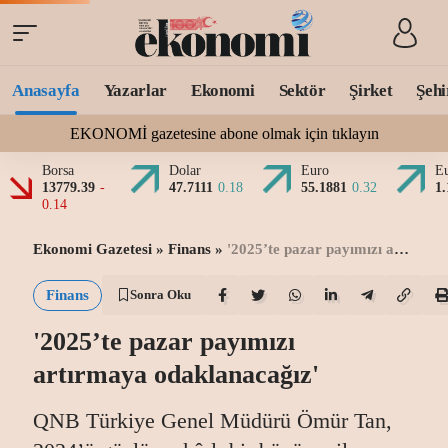
Anasayfa
Yazarlar
Ekonomi
Sektör
Şirket
Şehi
EKONOMİ gazetesine abone olmak için tıklayın
Borsa
Dolar
Euro
Eu
13779.39
-
47.7111
0.18
55.1881
0.32
1
0.14
Ekonomi Gazetesi
»
Finans
»
'2025’te pazar payımızı artırmaya odaklanacağız'
Finans
Sonra Oku
'2025’te pazar payımızı
artırmaya odaklanacağız'
QNB Türkiye Genel Müdürü Ömür Tan,