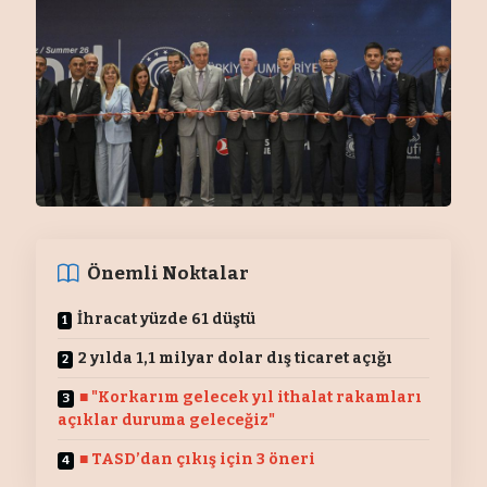
Önemli Noktalar
İhracat yüzde 61 düştü
2 yılda 1,1 milyar dolar dış ticaret açığı
■ "Korkarım gelecek yıl ithalat rakamları
açıklar duruma geleceğiz"
■ TASD’dan çıkış için 3 öneri