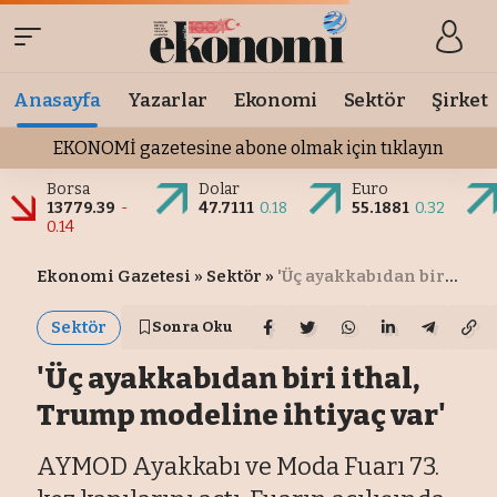
Anasayfa
Yazarlar
Ekonomi
Sektör
Şirket
EKONOMİ gazetesine abone olmak için tıklayın
Borsa
Dolar
Euro
13779.39
-
47.7111
0.18
55.1881
0.32
0.14
Ekonomi Gazetesi
»
Sektör
»
'Üç ayakkabıdan biri ithal, Trump modeline ihtiyaç var'
Sektör
Sonra Oku
'Üç ayakkabıdan biri ithal,
Trump modeline ihtiyaç var'
AYMOD Ayakkabı ve Moda Fuarı 73.