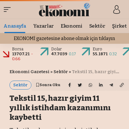
Anasayfa
Yazarlar
Ekonomi
Sektör
Şirket
EKONOMİ gazetesine abone olmak için tıklayın
Borsa
Dolar
Euro
13707.21
-
47.7039
0.17
55.1871
0.32
0.66
Ekonomi Gazetesi
»
Sektör
»
Tekstil 15, hazır giyim 11 yıllık istihdam kazanımını kaybetti
Sektör
Sonra Oku
Tekstil 15, hazır giyim 11
yıllık istihdam kazanımını
kaybetti