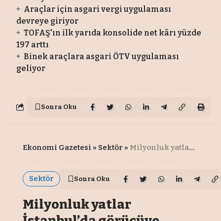
Araçlar için asgari vergi uygulaması
devreye giriyor
TOFAŞ'ın ilk yarıda konsolide net kârı yüzde
197 arttı
Binek araçlara asgari ÖTV uygulaması
geliyor
Sonra Oku
Ekonomi Gazetesi
»
Sektör
»
Milyonluk yatlar İstanbul’da görücüye çıkacak
Sektör
Sonra Oku
Milyonluk yatlar
İstanbul’da görücüye