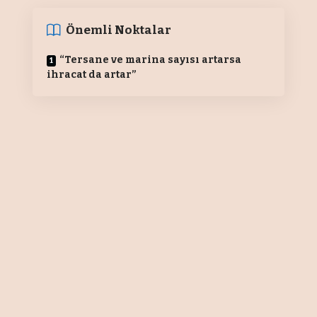
Önemli Noktalar
“Tersane ve marina sayısı artarsa
ihracat da artar”
Yenikapı Boat Show, 16 Aralık 2023’te
Yenikapı Avrasya Gösteri ve Sanat
Merkezi’nde kapılarını açmaya
hazırlanıyor. Dokuz gün sürecek
olan fuar, iki hafta sonunu
kapsayarak katılımcı firmalarla çok
daha fazla deniz sever ile bir araya
gelme olanağı sağlayacak. Artı