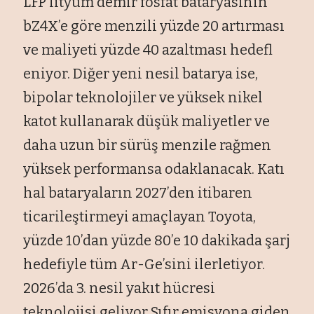
LFP lityum demir fosfat bataryasının
bZ4X’e göre menzili yüzde 20 artırması
ve maliyeti yüzde 40 azaltması hedefl
eniyor. Diğer yeni nesil batarya ise,
bipolar teknolojiler ve yüksek nikel
katot kullanarak düşük maliyetler ve
daha uzun bir sürüş menzile rağmen
yüksek performansa odaklanacak. Katı
hal bataryaların 2027’den itibaren
ticarileştirmeyi amaçlayan Toyota,
yüzde 10’dan yüzde 80’e 10 dakikada şarj
hedefiyle tüm Ar-Ge’sini ilerletiyor.
2026’da 3. nesil yakıt hücresi
teknolojisi geliyor Sıfır emisyona giden