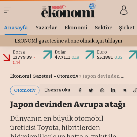
Anasayfa
Yazarlar
Ekonomi
Sektör
Şirket
EKONOMİ gazetesine abone olmak için tıklayın
Borsa
Dolar
Euro
13779.39
-
47.7111
0.18
55.1881
0.32
0.14
Ekonomi Gazetesi
»
Otomotiv
»
Japon devinden Avrupa atağı
Otomotiv
Sonra Oku
Japon devinden Avrupa atağı
Dünyanın en büyük otomobil
üreticisi Toyota, hibritlerden
hidrojenlilerle ve hatta e-yakıt ile