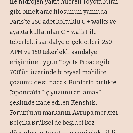
ile hidrojen yakıt hücreli Toyota Mirai
gibi binek araç filosunun yanında
Paris’te 250 adet koltuklu C + walkS ve
ayakta kullanılan C + walkT ile
tekerlekli sandalye e-çekicileri, 250
APM ve 150 tekerlekli sandalye
erişimine uygun Toyota Proace gibi
700’ün üzerinde bireysel mobilite
çözümü de sunacak. Bunlarla birlikte;
Japonca’da “iç yüzünü anlamak”
şeklinde ifade edilen Kenshiki
Forum’unu markanın Avrupa merkezi
Belçika Brüksel’de beşinci kez
düzenleyen Toyota, en yeni elektrikli