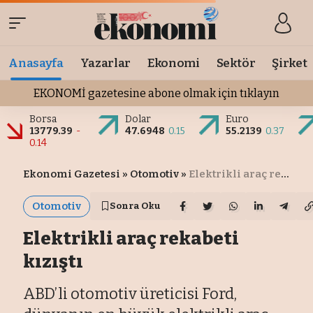
Anasayfa
Yazarlar
Ekonomi
Sektör
Şirket
EKONOMİ gazetesine abone olmak için tıklayın
Borsa
Dolar
Euro
13779.39
-
47.6948
0.15
55.2139
0.37
0.14
Ekonomi Gazetesi
»
Otomotiv
»
Elektrikli araç rekabeti kızıştı
Otomotiv
Sonra Oku
Elektrikli araç rekabeti
kızıştı
ABD’li otomotiv üreticisi Ford,