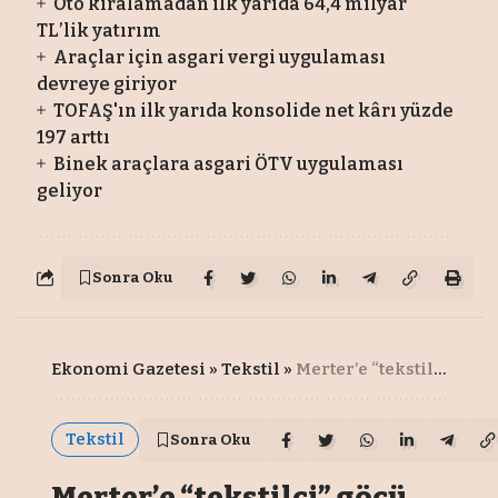
Oto kiralamadan ilk yarıda 64,4 milyar
TL’lik yatırım
Araçlar için asgari vergi uygulaması
devreye giriyor
TOFAŞ'ın ilk yarıda konsolide net kârı yüzde
197 arttı
Binek araçlara asgari ÖTV uygulaması
geliyor
Sonra Oku
Ekonomi Gazetesi
»
Tekstil
»
Merter’e “tekstilci” göçü
Tekstil
Sonra Oku
Merter’e “tekstilci” göçü