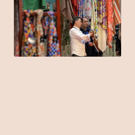
Önemli Noktalar
7 sokağa yayıldı
5 yılda 5 bin yeni firma geldi
Ciro, 10 milyar dolara yükselebilir
Merter Türkiye’nin Çin’i oldu