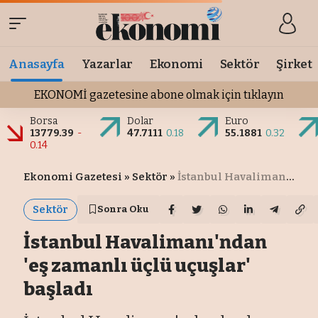
Anasayfa
Yazarlar
Ekonomi
Sektör
Şirket
EKONOMİ gazetesine abone olmak için tıklayın
Borsa
Dolar
Euro
13779.39
-
47.7111
0.18
55.1881
0.32
0.14
Ekonomi Gazetesi
»
Sektör
»
İstanbul Havalimanı'ndan 'eş zamanlı üçlü uçuşlar' başladı
Sektör
Sonra Oku
İstanbul Havalimanı'ndan
'eş zamanlı üçlü uçuşlar'
başladı