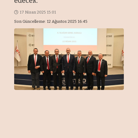
edecek.
17 Nisan 2025 15:01
Son Güncelleme: 12 Ağustos 2025 16:45
EKONOMİ (BURSA) -
Görükle sanayi
bölgesinde önemli çalışmalara imza
atan GÖRSİAD, artık BİZSİAD çatısı
altında daha büyük bir sorumluluk