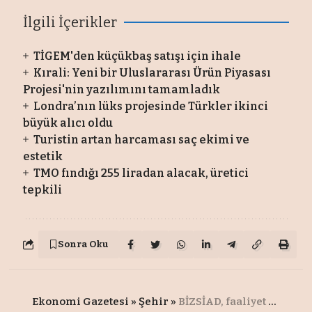
İlgili İçerikler
TİGEM'den küçükbaş satışı için ihale
Kırali: Yeni bir Uluslararası Ürün Piyasası
Projesi'nin yazılımını tamamladık
Londra’nın lüks projesinde Türkler ikinci
büyük alıcı oldu
Turistin artan harcaması saç ekimi ve
estetik
TMO fındığı 255 liradan alacak, üretici
tepkili
Sonra Oku
Ekonomi Gazetesi
»
Şehir
»
BİZSİAD, faaliyet alanını Görükle’nin dışına taşıdı