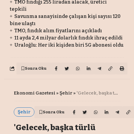
TMO fındığı 255 liradan alacak, üretici
tepkili
Savunma sanayisinde çalışan kişi sayısı 120
bine ulaştı
TMO, fındık alım fiyatlarını açıkladı
11 ayda 2,4 milyar dolarlık fındık ihraç edildi
Uraloğlu: Her iki kişiden biri 5G abonesi oldu
Sonra Oku
Ekonomi Gazetesi
»
Şehir
»
'Gelecek, başka türlü olabilme cesaretidir'
Şehir
Sonra Oku
'Gelecek, başka türlü