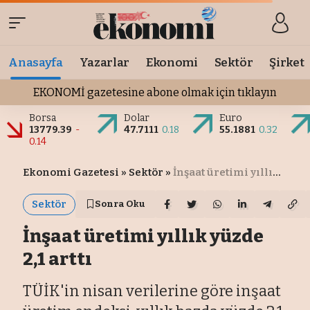
Anasayfa
Yazarlar
Ekonomi
Sektör
Şirket
EKONOMİ gazetesine abone olmak için tıklayın
Borsa
Dolar
Euro
13779.39
-
47.7111
0.18
55.1881
0.32
0.14
Ekonomi Gazetesi
»
Sektör
»
İnşaat üretimi yıllık yüzde 2,1 arttı
Sektör
Sonra Oku
İnşaat üretimi yıllık yüzde
2,1 arttı
TÜİK'in nisan verilerine göre inşaat