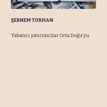
ŞEBNEM TURHAN
Yabancı yatırımcılar Orta Doğu’yu
karıştıran savaşta ateşkes ve
müzakere sürecini yeniden TL
varlıklara giriş olarak
değerlendirirken geçen hafta
yeniden satış tarafında yer aldı.
Merkez Bankası haftalık menkul
kıymet istatistiklerine göre 30 Nisan
haftasında yabancı nette 228.4