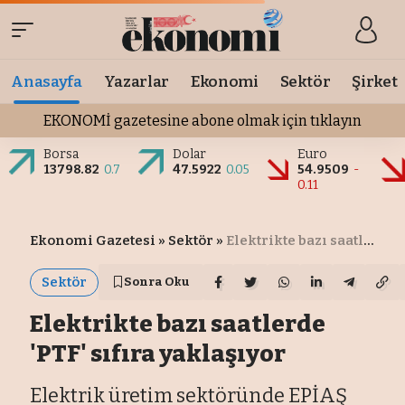
Anasayfa
Yazarlar
Ekonomi
Sektör
Şirket
EKONOMİ gazetesine abone olmak için tıklayın
Borsa
Dolar
Euro
13798.82
0.7
47.5922
0.05
54.9509
-
0.11
Ekonomi Gazetesi
»
Sektör
»
Elektrikte bazı saatlerde 'PTF' sıfıra yaklaşıyor
Sektör
Sonra Oku
Elektrikte bazı saatlerde
'PTF' sıfıra yaklaşıyor
Elektrik üretim sektöründe EPİAŞ