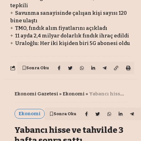
tepkili
Savunma sanayisinde çalışan kişi sayısı 120
bine ulaştı
TMO, fındık alım fiyatlarını açıkladı
11 ayda 2,4 milyar dolarlık fındık ihraç edildi
Uraloğlu: Her iki kişiden biri 5G abonesi oldu
Sonra Oku
Ekonomi Gazetesi
»
Ekonomi
»
Yabancı hisse ve tahvilde 3 hafta sonra sattı
Ekonomi
Sonra Oku
Yabancı hisse ve tahvilde 3
hafta sonra sattı