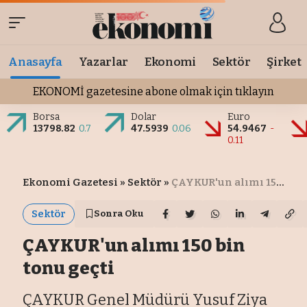
Anasayfa
Yazarlar
Ekonomi
Sektör
Şirket
EKONOMİ gazetesine abone olmak için tıklayın
Borsa
Dolar
Euro
13798.82
0.7
47.5939
0.06
54.9467
-
0.11
Ekonomi Gazetesi
»
Sektör
»
ÇAYKUR'un alımı 150 bin tonu geçti
Sektör
Sonra Oku
ÇAYKUR'un alımı 150 bin
tonu geçti
ÇAYKUR Genel Müdürü Yusuf Ziya