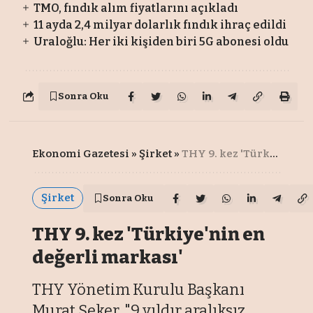
TMO, fındık alım fiyatlarını açıkladı
11 ayda 2,4 milyar dolarlık fındık ihraç edildi
Uraloğlu: Her iki kişiden biri 5G abonesi oldu
Sonra Oku
Ekonomi Gazetesi
»
Şirket
»
THY 9. kez 'Türkiye'nin en değerli markası'
Şirket
Sonra Oku
THY 9. kez 'Türkiye'nin en
değerli markası'
THY Yönetim Kurulu Başkanı
Murat Şeker, "9 yıldır aralıksız