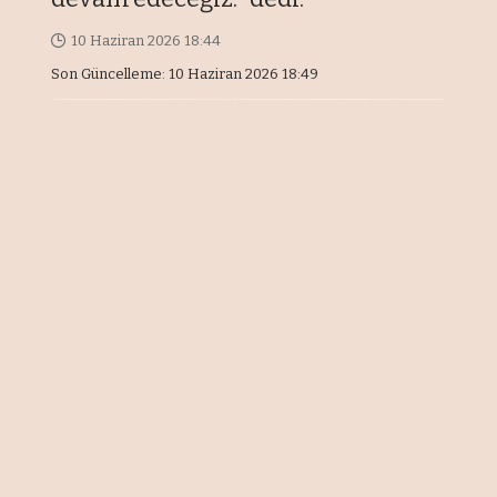
10 Haziran 2026 18:44
Son Güncelleme: 10 Haziran 2026 18:49
Türk Hava Yolları (THY) İletişim
Başkanlığı, şirketin 2018 yılından bu
yana kesintisiz olarak koruduğu
"Türkiye'nin en değerli markası"