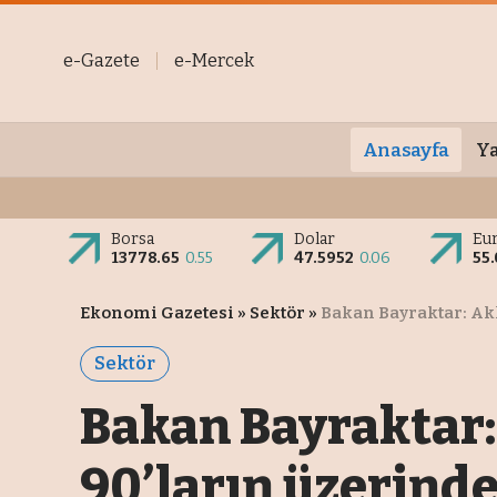
e-Gazete
e-Mercek
Anasayfa
Ya
Borsa
Dolar
Eu
13778.65
0.55
47.5952
0.06
55
Ekonomi Gazetesi
»
Sektör
»
Bakan Bayraktar: Ak
Sektör
Bakan Bayraktar:
90’ların üzerind