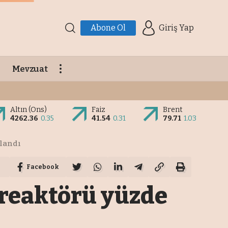
Abone Ol
Giriş Yap
Mevzuat
Altın (Ons)
Faiz
Brent
4262.36
0.35
41.54
0.31
79.71
1.03
landı
Facebook
 reaktörü yüzde