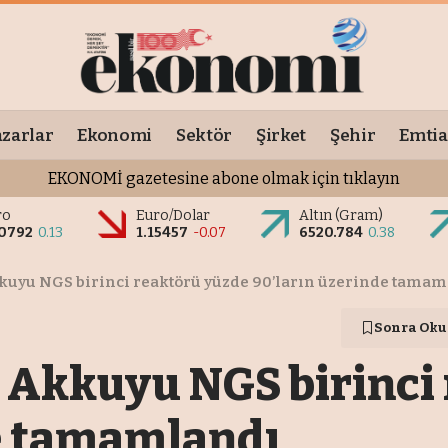
zarlar
Ekonomi
Sektör
Şirket
Şehir
Emtia
EKONOMİ gazetesine abone olmak için tıklayın
ro
Euro/Dolar
Altın (Gram)
.0792
0.13
1.15457
-0.07
6520.784
0.38
kuyu NGS birinci reaktörü yüzde 90’ların üzerinde tamam
Sonra Oku
 Akkuyu NGS birinci
e tamamlandı