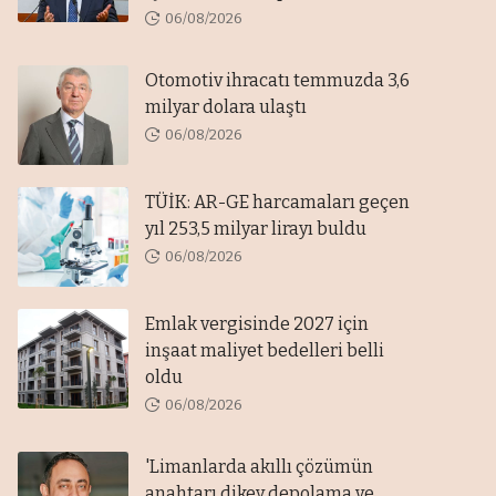
06/08/2026
Otomotiv ihracatı temmuzda 3,6
milyar dolara ulaştı
06/08/2026
TÜİK: AR-GE harcamaları geçen
yıl 253,5 milyar lirayı buldu
06/08/2026
Emlak vergisinde 2027 için
inşaat maliyet bedelleri belli
oldu
06/08/2026
'Limanlarda akıllı çözümün
anahtarı dikey depolama ve