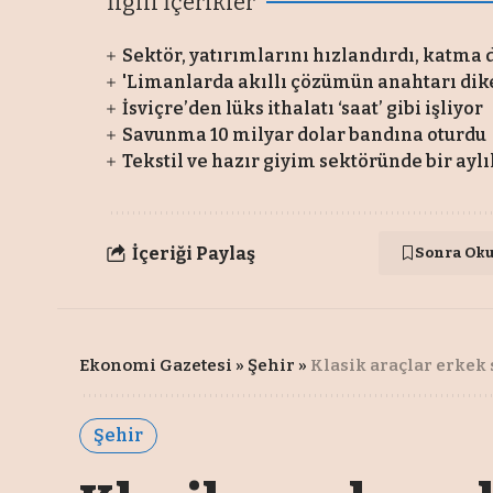
İlgili İçerikler
Sektör, yatırımlarını hızlandırdı, katma
'Limanlarda akıllı çözümün anahtarı di
İsviçre’den lüks ithalatı ‘saat’ gibi işliyor
Savunma 10 milyar dolar bandına oturdu
Tekstil ve hazır giyim sektöründe bir aylı
İçeriği Paylaş
Sonra Ok
Ekonomi Gazetesi
»
Şehir
»
Klasik araçlar erkek 
Şehir