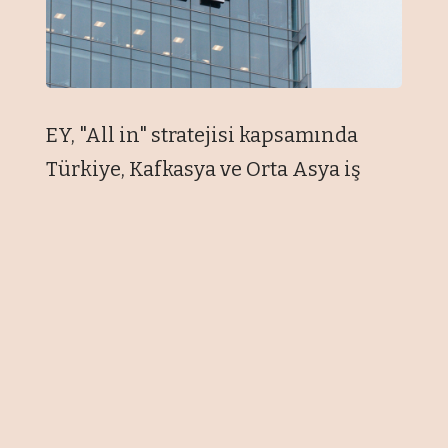
EY, "All in" stratejisi kapsamında
Türkiye, Kafkasya ve Orta Asya iş
birimlerini "Eurasia" adı altında tek
bir yapılanma altında birleştirdiğini
duyurdu.
Bu kapsamında EY Türkiye Ülke
Başkanı olarak görev yapan Metin
Canoğulları, EY Eurasia Bölge
Liderliği görevine getirilirken