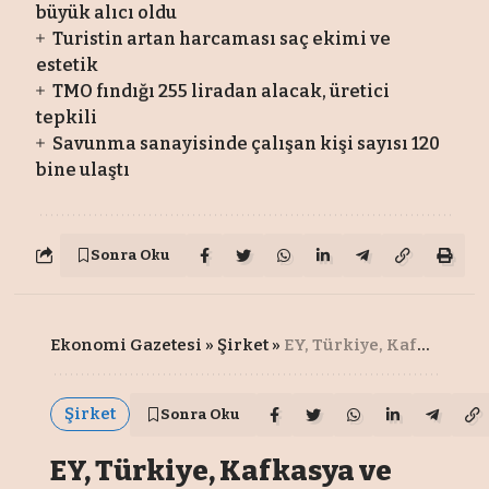
büyük alıcı oldu
Turistin artan harcaması saç ekimi ve
estetik
TMO fındığı 255 liradan alacak, üretici
tepkili
Savunma sanayisinde çalışan kişi sayısı 120
bine ulaştı
Sonra Oku
Ekonomi Gazetesi
»
Şirket
»
EY, Türkiye, Kafkasya ve Orta Asya birimlerini birleştirdi
Şirket
Sonra Oku
EY, Türkiye, Kafkasya ve