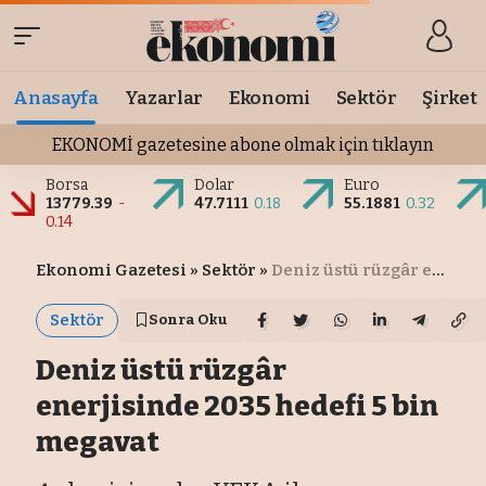
Anasayfa
Yazarlar
Ekonomi
Sektör
Şirket
EKONOMİ gazetesine abone olmak için tıklayın
Borsa
Dolar
Euro
13779.39
-
47.7111
0.18
55.1881
0.32
0.14
Ekonomi Gazetesi
»
Sektör
»
Deniz üstü rüzgâr enerjisinde 2035 hedefi 5 bin megavat
Sektör
Sonra Oku
Deniz üstü rüzgâr
enerjisinde 2035 hedefi 5 bin
megavat