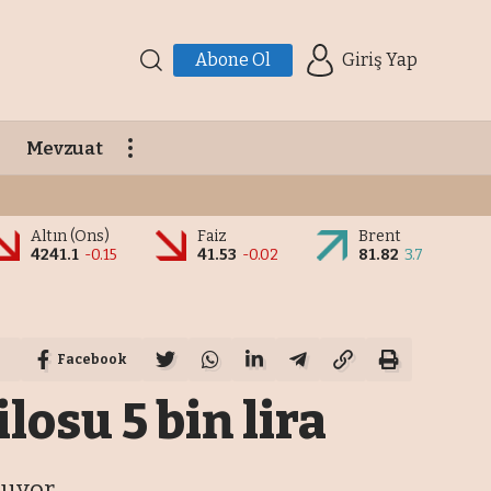
Abone Ol
Giriş Yap
Mevzuat
Altın (Ons)
Faiz
Brent
4241.1
-0.15
41.53
-0.02
81.82
3.7
Facebook
losu 5 bin lira
luyor.