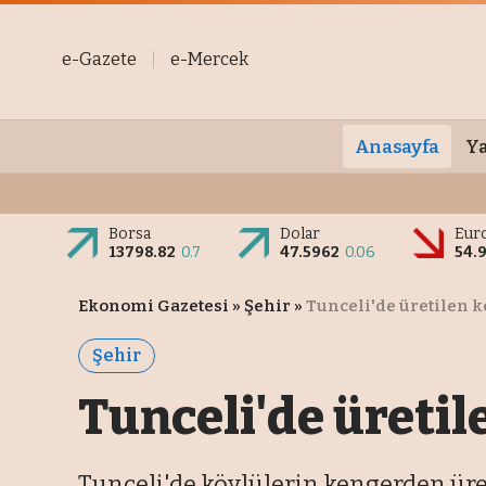
e-Gazete
e-Mercek
Anasayfa
Ya
Borsa
Dolar
Eur
13798.82
0.7
47.5962
0.06
54.
Ekonomi Gazetesi
»
Şehir
»
Tunceli'de üretilen k
Şehir
Tunceli'de üretile
Tunceli'de köylülerin kengerden ürett