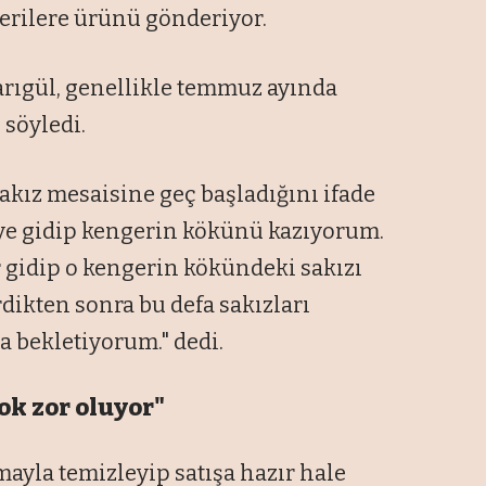
terilere ürünü gönderiyor.
rıgül, genellikle temmuz ayında
 söyledi.
akız mesaisine geç başladığını ifade
iye gidip kengerin kökünü kazıyorum.
r gidip o kengerin kökündeki sakızı
rdikten sonra bu defa sakızları
a bekletiyorum." dedi.
ok zor oluyor"
şmayla temizleyip satışa hazır hale