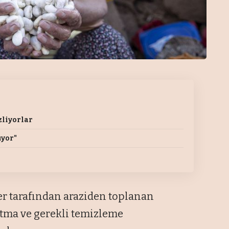
zliyorlar
uyor"
er tarafından araziden toplanan
utma ve gerekli temizleme