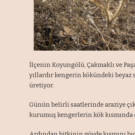
İlçenin Koyungölü, Çakmaklı ve Paş
yıllardır kengerin kökündeki beyaz 
üretiyor.
Günün belirli saatlerinde araziye çık
kurumuş kengerlerin kök kısmında ç
Ardından bitkinin gövde kısmını bıça