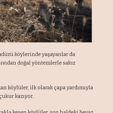
adüzü köylerinde yaşayanlar da
sıvıdan doğal yöntemlerle sakız
an köylüler, ilk olarak çapa yardımıyla
ukur kazıyor.
kla kesen köylüler, sıvı haldeki beyaz