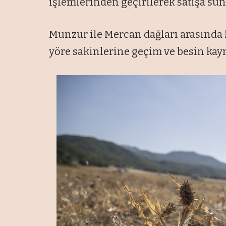
işlemlerinden geçirilerek satışa sun
Munzur ile Mercan dağları arasında k
yöre sakinlerine geçim ve besin kayn