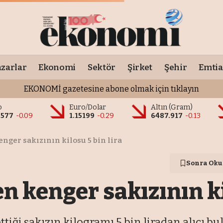
zarlar
Ekonomi
Sektör
Şirket
Şehir
Emtia
EKONOMİ gazetesine abone olmak için tıklayın
o
Euro/Dolar
Altın (Gram)
9577
-0.09
1.15199
-0.29
6487.917
-0.13
enger sakızının kilosu 5 bin lira
Sonra Oku
n kenger sakızının ki
iği sakızın kilogramı 5 bin liradan alıcı bu