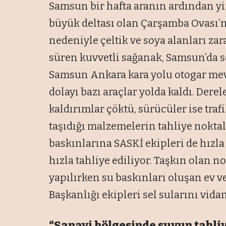
Samsun bir hafta aranın ardından yin
büyük deltası olan Çarşamba Ovası’n
nedeniyle çeltik ve soya alanları za
süren kuvvetli sağanak, Samsun’da sel
Samsun Ankara kara yolu otogar me
dolayı bazı araçlar yolda kaldı. Derel
kaldırımlar çöktü, sürücüler ise trafi
taşıdığı malzemelerin tahliye nokta
baskınlarına SASKİ ekipleri de hızla
hızla tahliye ediliyor. Taşkın olan n
yapılırken su baskınları oluşan ev ve 
Başkanlığı ekipleri sel sularını vidan
“Sanayi bölgesinde suyun tahliy