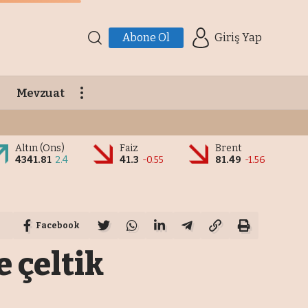
Abone Ol
Giriş Yap
Mevzuat
Altın (Ons)
Faiz
Brent
4341.81
2.4
41.3
-0.55
81.49
-1.56
Facebook
 çeltik