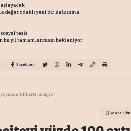
 başlayacak
ma değer odaklı yeni bir kalkınma
sosyal tesis
nin bu yıl tamamlanması bekleniyor
u
Facebook
yi yüzde 100 artıracağız”
Sonra Oku