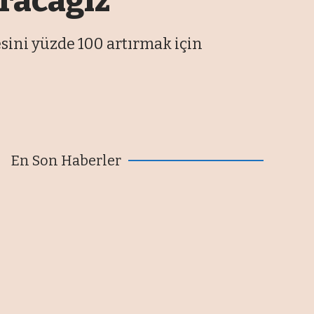
ıracağız”
esini yüzde 100 artırmak için
En Son Haberler
Bakan Kacır: Teknopark yönetici
şirketlerine 6,5 milyon liraya
kadar destek sağlanacak
08/08/2026
80 ülke için 107 sektörel pazar
araştırması