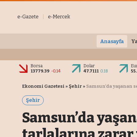
e-Gazete
e-Mercek
Anasayfa
Ya
Borsa
Dolar
Eu
13779.39
-0.14
47.7111
0.18
55
Ekonomi Gazetesi
»
Şehir
»
Samsun’da yaşanan sel
Şehir
Samsun’da yaşanan
tarlalarına zarar