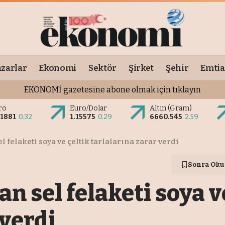
zarlar
Ekonomi
Sektör
Şirket
Şehir
Emtia
EKONOMİ gazetesine abone olmak için tıklayın
ro
Euro/Dolar
Altın (Gram)
.1881
0.32
1.15575
0.29
6660.545
2.59
 felaketi soya ve çeltik tarlalarına zarar verdi
Sonra Oku
 sel felaketi soya ve
 verdi