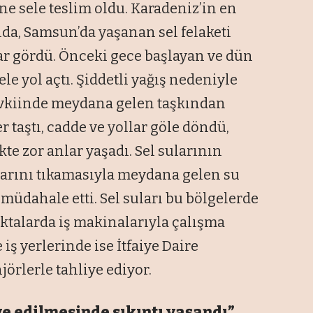
e sele teslim oldu. Karadeniz’in en
da, Samsun’da yaşanan sel felaketi
rar gördü. Önceki gece başlayan ve dün
e yol açtı. Şiddetli yağış nedeniyle
vkiinde meydana gelen taşkından
er taştı, cadde ve yollar göle döndü,
kte zor anlar yaşadı. Sel sularının
larını tıkamasıyla meydana gelen su
 müdahale etti. Sel suları bu bölgelerde
oktalarda iş makinalarıyla çalışma
iş yerlerinde ise İtfaiye Daire
jörlerle tahliye ediyor.
e edilmesinde sıkıntı yaşandı”