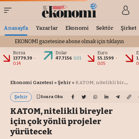
Anasayfa
Yazarlar
Ekonomi
Sektör
Şirket
EKONOMİ gazetesine abone olmak için tıklayın
Borsa
Dolar
Euro
E
13779.39
-
47.7156
0.01
55.1599
-
1
0.14
0.05
0
Ekonomi Gazetesi
»
Şehir
»
KATOM, nitelikli bireyler için çok yönlü projeler yürütecek
Şehir
Sonra Oku
KATOM, nitelikli bireyler
için çok yönlü projeler
yürütecek