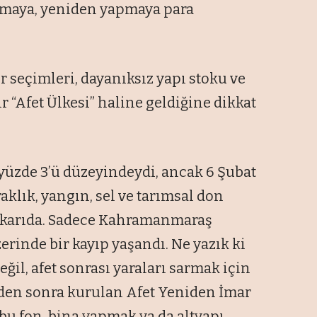
ırmaya, yeniden yapmaya para
er seçimleri, dayanıksız yapı stoku ve
r “Afet Ülkesi” haline geldiğine dikkat
in yüzde 3’ü düzeyindeydi, ancak 6 Şubat
klık, yangın, sel ve tarımsal don
yukarıda. Sadece Kahramanmaraş
rinde bir kayıp yaşandı. Ne yazık ki
ğil, afet sonrası yaraları sarmak için
nden sonra kurulan Afet Yeniden İmar
bu fon, bina yapmak ya da altyapı