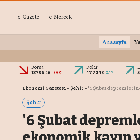
e-Gazete
e-Mercek
Anasayfa
Ya
Borsa
Dolar
13796.16
-0.02
47.7048
0.17
5
Ekonomi Gazetesi
»
Şehir
»
'6 Şubat depremlerin
Şehir
'6 Şubat depreml
ekonomik kayıp y