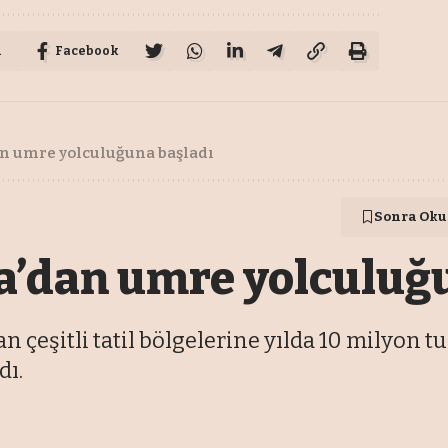
u
Facebook
n umre yolculuğuna başladı
Sonra Oku
a’dan umre yolculuğu
 çeşitli tatil bölgelerine yılda 10 milyon t
dı.