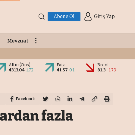
Abone Ol
Giriş Yap
Mevzuat
Altın (Ons)
Faiz
Brent
4313.04
1.72
41.57
0.1
81.3
-1.79
Facebook
ardan fazla