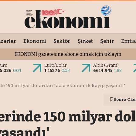
zarlar
Ekonomi
Sektör
Şirket
Şehir
Emtia
EKONOMİ gazetesine abone olmak için tıklayın
Euro
Euro/Dolar
Altın (Gram)
5.036
0.04
1.15276
0.03
6614.945
1.88
de 150 milyar dolardan fazla ekonomik kayıp yaşandı'
Sonra Oku
erinde 150 milyar dol
aşandı'