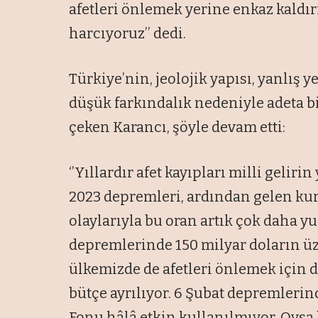
afetleri önlemek yerine enkaz kald
harcıyoruz’’ dedi.
Türkiye’nin, jeolojik yapısı, yanlış y
düşük farkındalık nedeniyle adeta bi
çeken Karancı, şöyle devam etti:
‘’Yıllardır afet kayıpları milli gelir
2023 depremleri, ardından gelen kura
olaylarıyla bu oran artık çok daha 
depremlerinde 150 milyar doların üze
ülkemizde de afetleri önlemek için de
bütçe ayrılıyor. 6 Şubat depremleri
Fonu hâlâ etkin kullanılmıyor. Oysa 