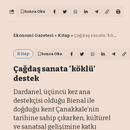
Sonra Oku
Ekonomi Gazetesi
»
Kitap
»
Çağdaş sanata 'köklü' destek
Kitap
Sonra Oku
Çağdaş sanata 'köklü'
destek
Dardanel, üçüncü kez ana
destekçisi olduğu Bienal ile
doğduğu kent Çanakkale’nin
tarihine sahip çıkarken, kültürel
ve sanatsal gelişimine katkı