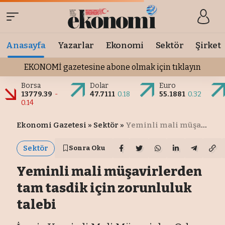
Anasayfa
Yazarlar
Ekonomi
Sektör
Şirket
EKONOMİ gazetesine abone olmak için tıklayın
Borsa
Dolar
Euro
13779.39
-
47.7111
0.18
55.1881
0.32
0.14
Ekonomi Gazetesi
»
Sektör
»
Yeminli mali müşavirlerden tam tasdik için zorunluluk talebi
Sektör
Sonra Oku
Yeminli mali müşavirlerden
tam tasdik için zorunluluk
talebi