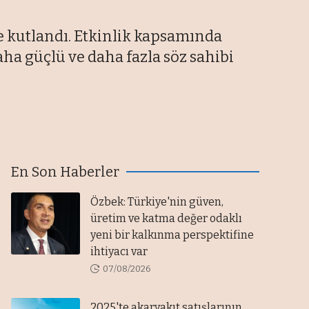
e kutlandı. Etkinlik kapsamında
aha güçlü ve daha fazla söz sahibi
En Son Haberler
Özbek: Türkiye'nin güven,
üretim ve katma değer odaklı
yeni bir kalkınma perspektifine
ihtiyacı var
07/08/2026
2025'te akaryakıt satışlarının