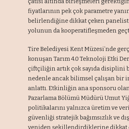
çatısı altında birleşmeleri gerektiği
fiyatlarının pek çok parametre yanın
belirlendiğine dikkat çeken panelist
yolunun da kooperatifleşmeden geçtiğ
Tire Belediyesi Kent Müzesi’nde gerç
konuşan Tarım 4.0 Teknoloji Etki De
çiftçiliğin artık çok sayıda disiplini
nedenle ancak bilimsel çalışan bir i
anlattı. Etkinliğin ana sponsoru ola
Pazarlama Bölümü Müdürü Umut Yiği
politikalarını yalnızca üretim ve ve
güvenliği stratejik bağımsızlık ve dı
yeniden şekillendirdiklerine dikkat 