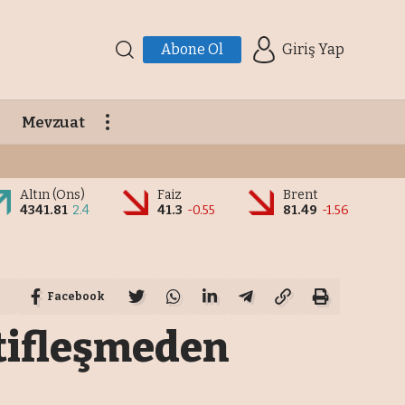
Abone Ol
Giriş Yap
Mevzuat
Altın (Ons)
Faiz
Brent
4341.81
2.4
41.3
-0.55
81.49
-1.56
Facebook
tifleşmeden