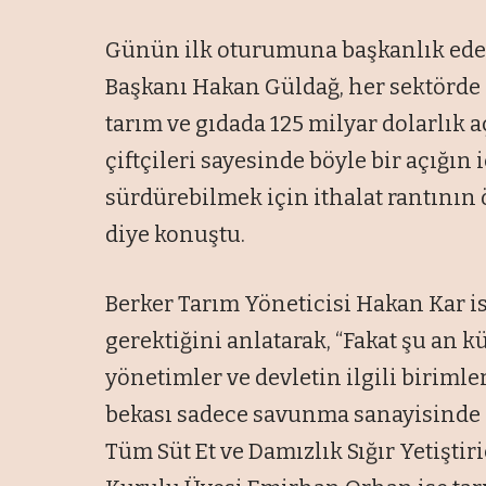
Günün ilk oturumuna başkanlık ed
Başkanı Hakan Güldağ, her sektörde dı
tarım ve gıdada 125 milyar dolarlık aç
çiftçileri sayesinde böyle bir açığı
sürdürebilmek için ithalat rantının 
diye konuştu.
Berker Tarım Yöneticisi Hakan Kar ise
gerektiğini anlatarak, “Fakat şu an k
yönetimler ve devletin ilgili biriml
bekası sadece savunma sanayisinde d
Tüm Süt Et ve Damızlık Sığır Yetişti