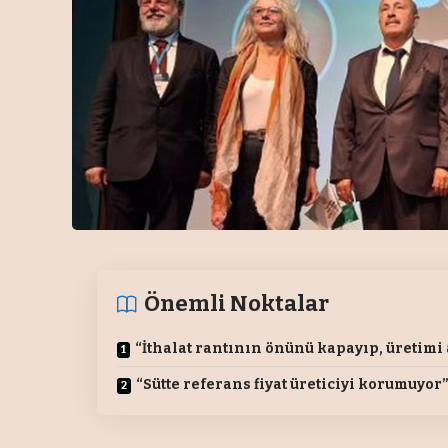
Önemli Noktalar
“İthalat rantının önünü kapayıp, üretimi 
“Sütte referans fiyat üreticiyi korumuyor