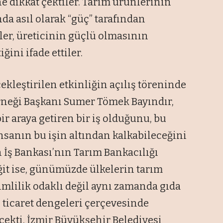
ne dikkat çektiler. Tarım ürünlerinin
da asıl olarak “güç” tarafından
ler, üreticinin güçlü olmasının
ini ifade ettiler.
ekleştirilen etkinliğin açılış töreninde
rneği Başkanı Sumer Tömek Bayındır,
 bir araya getiren bir iş olduğunu, bu
nsanın bu işin altından kalkabileceğini
n İş Bankası’nın Tarım Bankacılığı
t ise, günümüzde ülkelerin tarım
rimlilik odaklı değil aynı zamanda gıda
ş ticaret dengeleri çerçevesinde
çekti. İzmir Büyükşehir Belediyesi