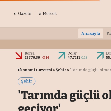
e-Gazete
e-Mercek
Anasayfa
Ya
Borsa
Dolar
Eu
13779.39
-0.14
47.7111
0.18
55
Ekonomi Gazetesi
»
Şehir
»
'Tarımda güçlü olman
Şehir
'Tarımda güçlü o
geçiyor'