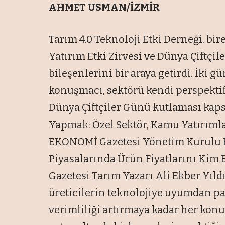
AHMET USMAN/İZMİR
Tarım 4.0 Teknoloji Etki Derneği, bir
Yatırım Etki Zirvesi ve Dünya Çiftçi
bileşenlerini bir araya getirdi. İki g
konuşmacı, sektörü kendi perspektifi
Dünya Çiftçiler Günü kutlaması ka
Yapmak: Özel Sektör, Kamu Yatırımla
EKONOMİ Gazetesi Yönetim Kurulu B
Piyasalarında Ürün Fiyatlarını Kim 
Gazetesi Tarım Yazarı Ali Ekber Yıldı
üreticilerin teknolojiye uyumdan p
verimliliği artırmaya kadar her konud