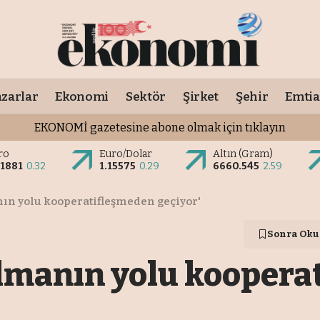
zarlar
Ekonomi
Sektör
Şirket
Şehir
Emtia
EKONOMİ gazetesine abone olmak için tıklayın
ro
Euro/Dolar
Altın (Gram)
.1881
0.32
1.15575
0.29
6660.545
2.59
ın yolu kooperatifleşmeden geçiyor'
Sonra Oku
lmanın yolu koopera