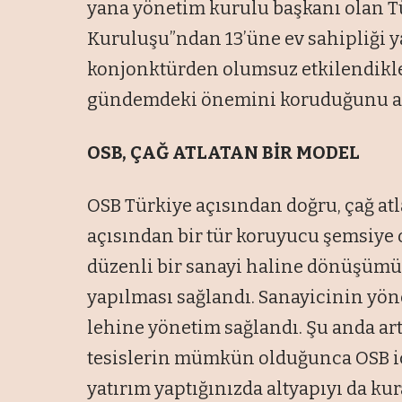
yana yönetim kurulu başkanı olan T
Kuruluşu”ndan 13’üne ev sahipliği y
konjonktürden olumsuz etkilendikle
gündemdeki önemini koruduğunu anla
OSB, ÇAĞ ATLATAN BİR MODEL
OSB Türkiye açısından doğru, çağ atl
açısından bir tür koruyucu şemsiye o
düzenli bir sanayi haline dönüşümü 
yapılması sağlandı. Sanayicinin yöne
lehine yönetim sağlandı. Şu anda ar
tesislerin mümkün olduğunca OSB iç
yatırım yaptığınızda altyapıyı da kur