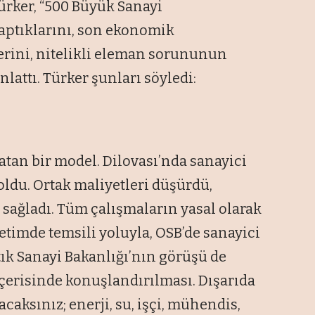
ürker, “500 Büyük Sanayi
aptıklarını, son ekonomik
rini, nitelikli eleman sorununun
ttı. Türker şunları söyledi:
atan bir model. Dilovası’nda sanayici
ldu. Ortak maliyetleri düşürdü,
sağladı. Tüm çalışmaların yasal olarak
timde temsili yoluyla, OSB’de sanayici
tık Sanayi Bakanlığı’nın görüşü de
erisinde konuşlandırılması. Dışarıda
acaksınız; enerji, su, işçi, mühendis,