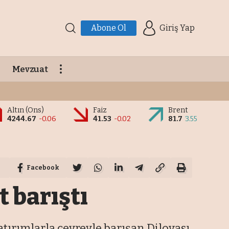
Abone Ol
Giriş Yap
Mevzuat
Altın (Ons)
Faiz
Brent
4244.67
-0.06
41.53
-0.02
81.7
3.55
Facebook
t barıştı
atırımlarla çevreyle barışan Dilovası