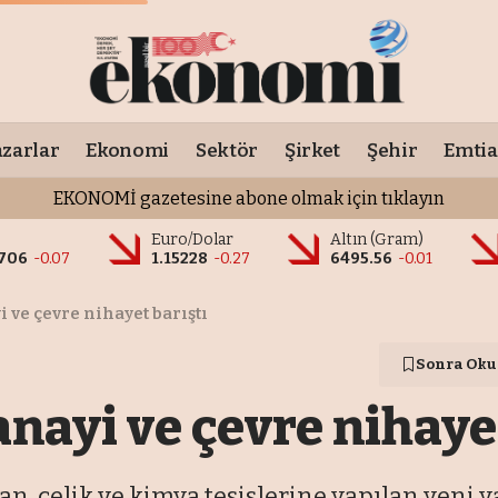
zarlar
Ekonomi
Sektör
Şirket
Şehir
Emtia
EKONOMİ gazetesine abone olmak için tıklayın
o
Euro/Dolar
Altın (Gram)
9706
-0.07
1.15228
-0.27
6495.56
-0.01
 ve çevre nihayet barıştı
Sonra Oku
anayi ve çevre nihaye
an, çelik ve kimya tesislerine yapılan yeni y