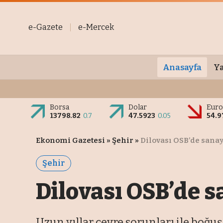
e-Gazete
e-Mercek
Anasayfa
Ya
Borsa
Dolar
Eur
13798.82
0.7
47.5923
0.05
54.
Ekonomi Gazetesi
»
Şehir
»
Dilovası OSB’de sanayi
Şehir
Dilovası OSB’de s
Uzun yıllar çevre sorunları ile boğuş