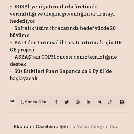
KOSBİ, yeni yatırımlarla üretimde
verimliliği ve ulaşım güvenliğini artırmayı
hedefliyor
Sofralık üzüm ihracatında hedef yüzde 20
büyüme
BAİB’den tarımsal ihracatı artırmak için UR-
GE projesi
ASBAŞ’tan COP31 öncesi deniz temizliğine
destek
Süs Bitkileri Fuarı Sapanca’da 9 Eylül'de
başlayacak
Sonra Oku
Ekonomi Gazetesi
»
Şehir
»
Yaşar Zengin: Güçlü ekonomi öngörülebilir vergi sistemiyle mümkün