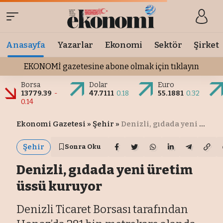
Anasayfa
Yazarlar
Ekonomi
Sektör
Şirket
EKONOMİ gazetesine abone olmak için tıklayın
Borsa
Dolar
Euro
13779.39
-
47.7111
0.18
55.1881
0.32
0.14
Ekonomi Gazetesi
»
Şehir
»
Denizli, gıdada yeni üretim üssü kuruyor
Şehir
Sonra Oku
Denizli, gıdada yeni üretim
üssü kuruyor
Denizli Ticaret Borsası tarafından