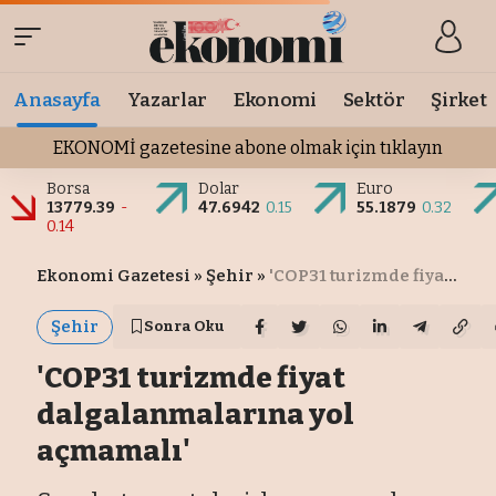
Anasayfa
Yazarlar
Ekonomi
Sektör
Şirket
EKONOMİ gazetesine abone olmak için tıklayın
Borsa
Dolar
Euro
13779.39
-
47.6942
0.15
55.1879
0.32
0.14
Ekonomi Gazetesi
»
Şehir
»
'COP31 turizmde fiyat dalgalanmalarına yol açmamalı'
Şehir
Sonra Oku
'COP31 turizmde fiyat
dalgalanmalarına yol
açmamalı'