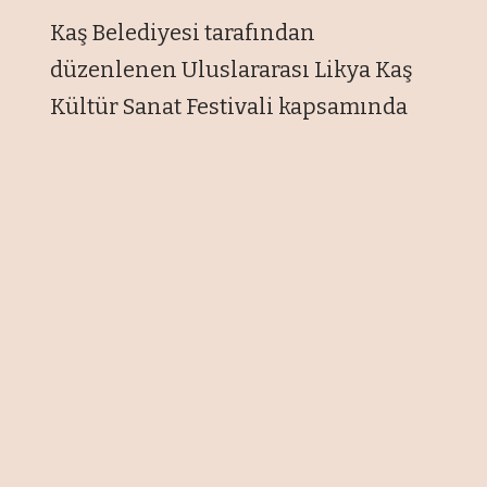
Kaş Belediyesi tarafından
düzenlenen Uluslararası Likya Kaş
Kültür Sanat Festivali kapsamında
gerçekleştirilecek, Türkiye ile
Yunanistan’ı spor aracılığıyla bir
araya getiren 20. Uluslararası Meis -
Kaş Yüzme Yarışları 28 Haziran 2026
tarihinde yapılacak.
Türkiye ile Yunanistan arasında
dostluk, spor ve kültürel etkileşimin
en önemli sembollerinden biri
haline gelen Uluslararası Meis - Kaş