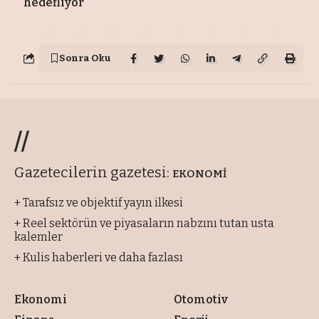
hedefliyor
Sonra Oku
Ekonomi Gazetesi
»
Şehir
»
'SUP’a standart talebi
Şehir
Sonra Oku
'SUP’a standart talebi
Antalya’da tatilciler arasında
kürek sörfü olarak bilinen SUP
popüler hale gelirken, düzensiz
faaliyet yürüten sektöre standart
getirilmesi isteniyor.