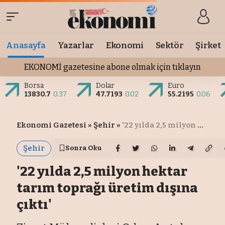
Anasayfa
Yazarlar
Ekonomi
Sektör
Şirket
EKONOMİ gazetesine abone olmak için tıklayın
Borsa
Dolar
Euro
13830.7
0.37
47.7193
0.02
55.2195
0.06
Ekonomi Gazetesi
»
Şehir
»
'22 yılda 2,5 milyon hektar tarım toprağı üretim dışına çıktı'
Şehir
Sonra Oku
'22 yılda 2,5 milyon hektar
tarım toprağı üretim dışına
çıktı'