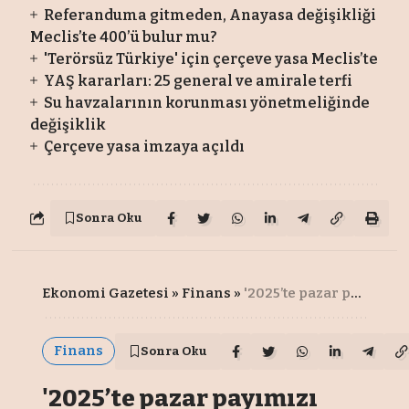
Referanduma gitmeden, Anayasa değişikliği
Meclis’te 400’ü bulur mu?
'Terörsüz Türkiye' için çerçeve yasa Meclis’te
YAŞ kararları: 25 general ve amirale terfi
Su havzalarının korunması yönetmeliğinde
değişiklik
Çerçeve yasa imzaya açıldı
Sonra Oku
Ekonomi Gazetesi
»
Finans
»
'2025’te pazar payımızı artırmaya odaklanacağız'
Finans
Sonra Oku
'2025’te pazar payımızı