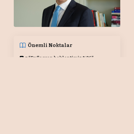
Önemli Noktalar
■
“Enflasyon beklentimiz %26
”
QNB Türkiye Genel Müdürü Ömür
Tan, yaptığı değerlendirmede
Merkez Bankasının enflasyondaki
görünümü ve piyasa koşullarını
dikkate alarak para politikasını
şekillendirdiğini vurguladı. Tan,