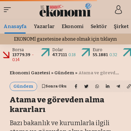
Anasayfa
Yazarlar
Ekonomi
Sektör
Şirket
EKONOMİ gazetesine abone olmak için tıklayın
Borsa
Dolar
Euro
13779.39
-
47.7111
0.18
55.1881
0.32
0.14
Ekonomi Gazetesi
»
Gündem
»
Atama ve görevden alma kararları
Gündem
Sonra Oku
Atama ve görevden alma
kararları
Bazı bakanlık ve kurumlarla ilgili