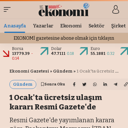
Anasayfa
Yazarlar
Ekonomi
Sektör
Şirket
EKONOMİ gazetesine abone olmak için tıklayın
Borsa
Dolar
Euro
13779.39
-
47.7111
0.18
55.1881
0.32
0.14
Ekonomi Gazetesi
»
Gündem
»
1 Ocak'ta ücretsiz ulaşım kararı Resmi Gazete'de
Gündem
Sonra Oku
1 Ocak'ta ücretsiz ulaşım
kararı Resmi Gazete'de
Resmi Gazete'de yayımlanan karara