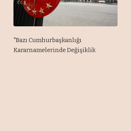
"Bazı Cumhurbaşkanlığı
Kararnamelerinde Değişiklik
Yapılması Hakkında
Cumhurbaşkanlığı Kararnamesi"
Resmi Gazete'de yayımlandı.
Buna göre, 1 sayılı
Cumhurbaşkanlığı Teşkilatı
Hakkında Cumhurbaşkanlığı
Kararnamesinin ikinci kısmının