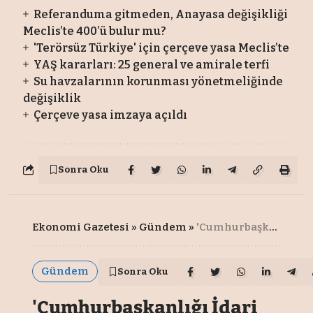
Referanduma gitmeden, Anayasa değişikliği
Meclis’te 400’ü bulur mu?
'Terörsüz Türkiye' için çerçeve yasa Meclis’te
YAŞ kararları: 25 general ve amirale terfi
Su havzalarının korunması yönetmeliğinde
değişiklik
Çerçeve yasa imzaya açıldı
Sonra Oku
Ekonomi Gazetesi
»
Gündem
»
'Cumhurbaşkanlığı İdari İşler Başkanlığı'nın ismi değişti
Gündem
Sonra Oku
'Cumhurbaşkanlığı İdari