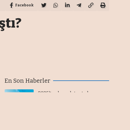
Facebook
ştı?
En Son Haberler
2025'te akaryakıt satışlarının
yüzde 25,7'si Petrol Ofisi
Grubu'ndan
07/08/2026