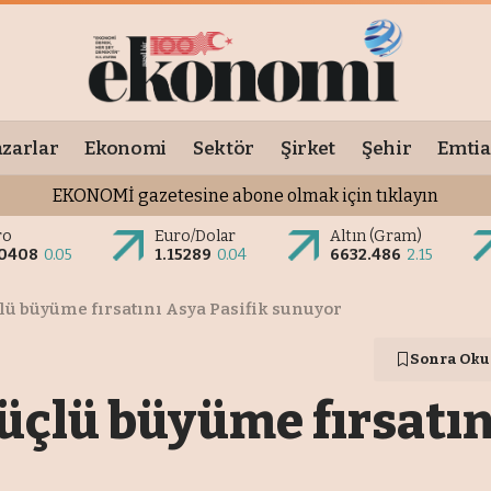
zarlar
Ekonomi
Sektör
Şirket
Şehir
Emtia
EKONOMİ gazetesine abone olmak için tıklayın
ro
Euro/Dolar
Altın (Gram)
.0408
0.05
1.15289
0.04
6632.486
2.15
çlü büyüme fırsatını Asya Pasifik sunuyor
Sonra Oku
güçlü büyüme fırsatın