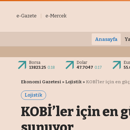
e-Gazete
e-Mercek
Anasayfa
Ya
Borsa
Dolar
Eu
13823.25
0.18
47.7047
0.17
55
Ekonomi Gazetesi
»
Lojistik
»
KOBİ’ler için en gü
Lojistik
KOBİ’ler için en 
sunuyor