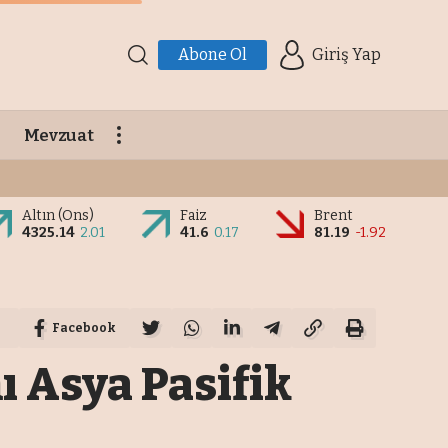
Abone Ol
Giriş Yap
Mevzuat
Altın (Ons)
Faiz
Brent
4325.14
2.01
41.6
0.17
81.19
-1.92
Facebook
ı Asya Pasifik