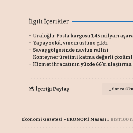
İlgili İçerikler
Uraloğlu: Posta kargosu 1,45 milyarı aşa
Yapay zekâ, vincin üstüne çıktı
Savaş gölgesinde navlun rallisi
Konteyner üretimi katma değerli çözüml
Hizmet ihracatının yüzde 66'sı ulaştırm
İçeriği Paylaş
Sonra Ok
Ekonomi Gazetesi
»
EKONOMİ Masası
»
BIST100 n