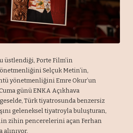
nu
üstlendi
ği, Porte Film’in
 yönetmenli
ğini Sel
çuk Metin’in,
ntü yönetmenli
ğini Emre Okur’un
 Cuma günü ENKA Aç
ıkhava
geselde, Türk tiyatrosunda benzersiz
ışını geleneksel tiyatroyla buluşturan,
in zihin pencerelerini açan Ferhan
 alınıyor.