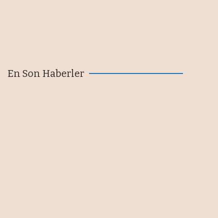
En Son Haberler
Bakan Kacır: Teknopark yönetici
şirketlerine 6,5 milyon liraya
kadar destek sağlanacak
08/08/2026
80 ülke için 107 sektörel pazar
araştırması
08/08/2026
Haftanın en çok kazandıranı