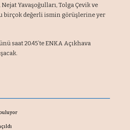
 Nejat Yavaşoğulları, Tolga
Çevik ve
 bir
çok de
ğerli ismin g
örü
şlerine yer
ünü saat 20.45’te ENKA Aç
ıkhava
uşacak.
 buluyor
açıldı