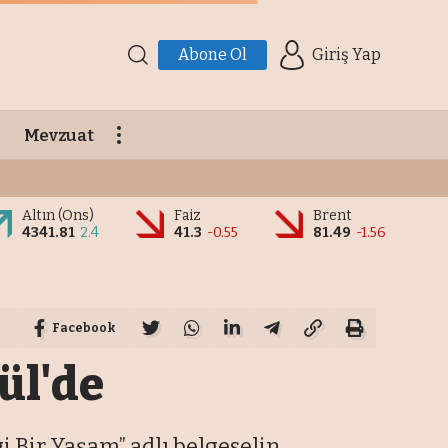
Abone Ol
Giriş Yap
Mevzuat
Altın (Ons)
Faiz
Brent
4341.81
2.4
41.3
-0.55
81.49
-1.56
Facebook
ül'de
 Bir Yaşam” adlı belgeselin