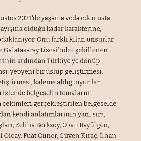
ğustos 2021'de yaşama veda eden usta
layışına olduğu kadar karakterine,
odaklanıyor. Onu farklı kılan unsurlar,
le Galatasaray Lisesi’nde-
şekillenen
erinin ardından T
ürkiye’ye dönüp
sı, yepyeni bir
üslup geli
ştirmesi,
eti
ştirmesi, kaleme aldığı oyunlar,
ı izler de belgeselin temalarını
a
çekimleri gerçekle
ştirilen belgeselde,
dan kendi anlatımlarının yanı sıra;
şları, Zeliha Berksoy, Okan Bay
ülgen,
l Olcay, Fuat Güner, Güven K
ıra
ç,
İlhan