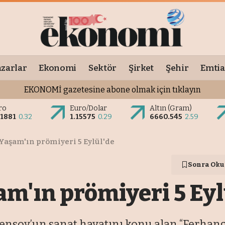
zarlar
Ekonomi
Sektör
Şirket
Şehir
Emtia
EKONOMİ gazetesine abone olmak için tıklayın
ro
Euro/Dolar
Altın (Gram)
.1881
0.32
1.15575
0.29
6660.545
2.59
 Yaşam'ın prömiyeri 5 Eylül'de
Sonra Oku
am'ın prömiyeri 5 Eyl
ensoy’un sanat hayatını konu alan “Ferhangi