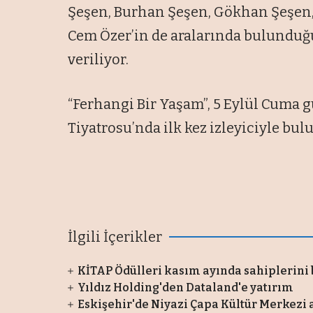
Şeşen, Burhan Şeşen, G
ökhan
Şeşen,
Cem Özer’in de aralar
ında bulunduğu
veriliyor.
“Ferhangi Bir Yaşam”, 5 Eyl
ül Cuma g
Tiyatrosu’nda ilk kez izleyiciyle bul
İlgili İçerikler
KİTAP Ödülleri kasım ayında sahiplerini
Yıldız Holding'den Dataland'e yatırım
Eskişehir'de Niyazi Çapa Kültür Merkezi 