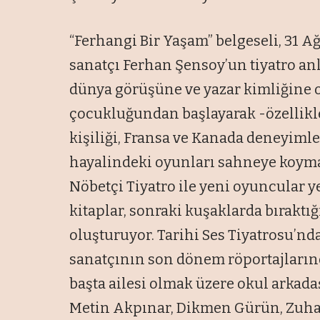
“Ferhangi Bir Yaşam” belgeseli, 31 A
sanatçı Ferhan Şensoy’un tiyatro an
d
ünya görü
ş
üne ve yazar kimli
ğine 
çocuklu
ğundan başlayarak -
özellik
kişiliği, Fransa ve Kanada deneyiml
hayalindeki oyunlar
ı sahneye koyma
N
öbetçi Tiyatro ile yeni oyuncular y
kitaplar, sonraki kuşaklarda bıraktığ
oluşturuyor. Tarihi Ses Tiyatrosu’nd
sanat
ç
ının son d
önem röportajlar
ın
başta ailesi olmak
üzere okul arkada
Metin Akp
ınar, Dikmen G
ürün, Zuha