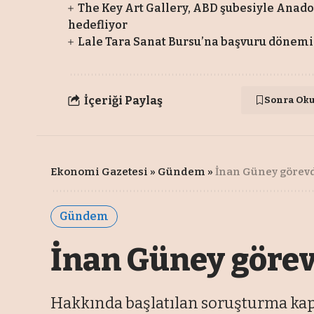
The Key Art Gallery, ABD şubesiyle Anado
hedefliyor
Lale Tara Sanat Bursu’na başvuru dönemi
İçeriği Paylaş
Sonra Ok
Ekonomi Gazetesi
»
Gündem
»
İnan Güney görevd
Gündem
İnan Güney görev
Hakkında başlatılan soruşturma kap