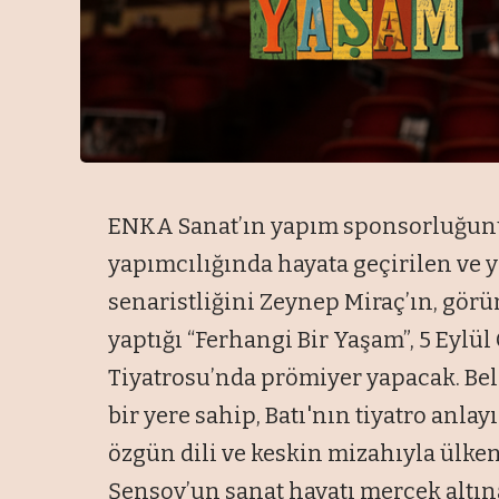
ENKA Sanat’
ın yapım sponsorluğu
yapımcılığında hayata ge
çirilen ve
senaristli
ğini Zeynep Mira
ç’
ın, g
örü
yaptığı “Ferhangi Bir Yaşam”, 5 Eyl
ül
Tiyatrosu’nda pr
ömiyer yapacak. Bel
bir yere sahip, Bat
ı'nın tiyatro anlay
özgün dili ve keskin mizah
ıyla
ülken
Şensoy’un sanat hayatı mercek altına