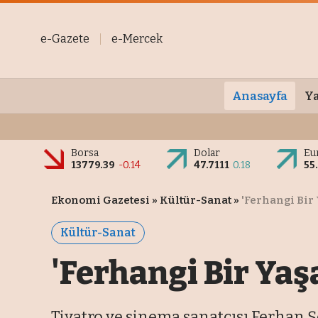
e-Gazete
e-Mercek
Anasayfa
Ya
Borsa
Dolar
Eu
13779.39
-0.14
47.7111
0.18
55
Ekonomi Gazetesi
»
Kültür-Sanat
»
'Ferhangi Bir
Kültür-Sanat
'Ferhangi Bir Yaş
Tiyatro ve sinema sanatçısı Ferhan Ş