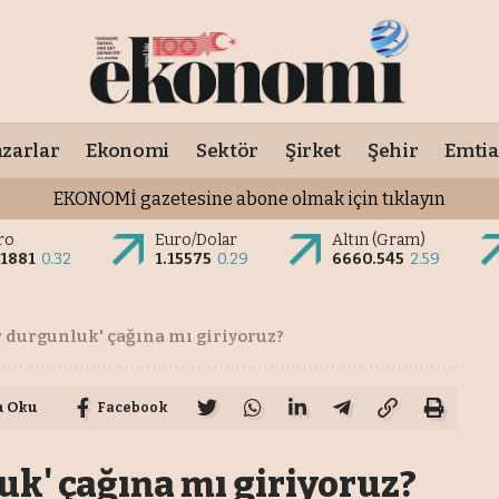
zarlar
Ekonomi
Sektör
Şirket
Şehir
Emtia
EKONOMİ gazetesine abone olmak için tıklayın
ro
Euro/Dolar
Altın (Gram)
.1881
0.32
1.15575
0.29
6660.545
2.59
r durgunluk' çağına mı giriyoruz?
a Oku
Facebook
uk' çağına mı giriyoruz?