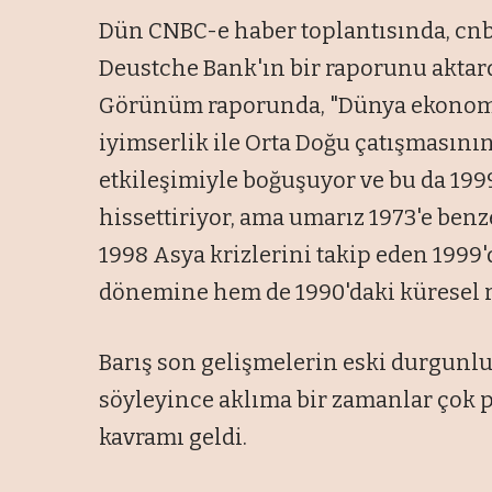
Dün CNBC-e haber toplantısında, cn
Deustche Bank'ın bir raporunu akta
Görünüm raporunda, "Dünya ekonomisi
iyimserlik ile Orta Doğu çatışmasını
etkileşimiyle boğuşuyor ve bu da 199
hissettiriyor, ama umarız 1973'e ben
1998 Asya krizlerini takip eden 1999
dönemine hem de 1990'daki küresel 
Barış son gelişmelerin eski durgunlu
söyleyince aklıma bir zamanlar çok 
kavramı geldi.