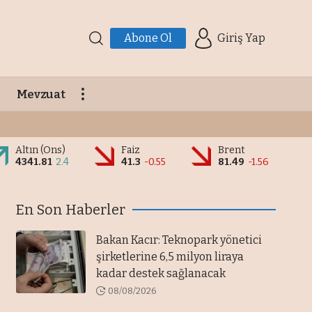
Abone Ol
Giriş Yap
Mevzuat
Altın (Ons)
Faiz
Brent
4341.81
2.4
41.3
-0.55
81.49
-1.56
En Son Haberler
Bakan Kacır: Teknopark yönetici
şirketlerine 6,5 milyon liraya
kadar destek sağlanacak
08/08/2026