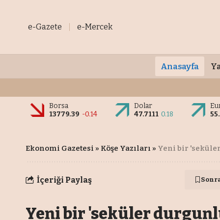
e-Gazete
e-Mercek
Anasayfa
Ya
Borsa
Dolar
Eu
13779.39
-0.14
47.7111
0.18
55
Ekonomi Gazetesi
»
Köşe Yazıları
»
Yeni bir 'seküle
İçeriği Paylaş
Sonr
Yeni bir 'seküler durgunl