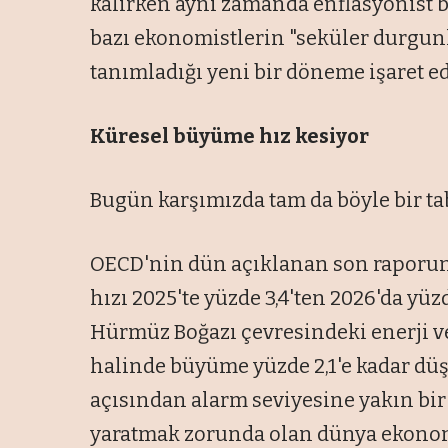
kalırken aynı zamanda enflasyonist b
bazı ekonomistlerin "seküler durgunl
tanımladığı yeni bir döneme işaret ed
Küresel büyüme hız kesiyor
Bugün karşımızda tam da böyle bir ta
OECD'nin dün açıklanan son raporu
hızı 2025'te yüzde 3,4'ten 2026'da yüz
Hürmüz Boğazı çevresindeki enerji ve
halinde büyüme yüzde 2,1'e kadar düş
açısından alarm seviyesine yakın bir
yaratmak zorunda olan dünya ekonomi