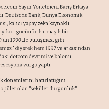
bce.com Yayın Yönetmeni Barış Erkaya
rdı. Deutsche Bank, Dünya Ekonomik
, kalıcı yapay zeka kaynaklı
n yıkıcı gücünün karmaşık bir
9’un 1990 ile buluşması gibi
zemez," diyerek hem 1997 ve arkasından
'daki dotcom devrimi ve balonu
resesyona vurgu yaptı.
k dönemlerini hatırlattığını
popüler olan "seküler durgunluk"